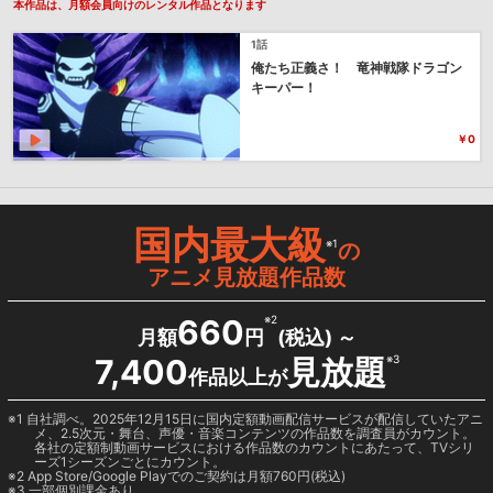
本作品は、月額会員向けのレンタル作品となります
1話
俺たち正義さ！ 竜神戦隊ドラゴン
キーパー！
￥0
国内最大級
※1
の
アニメ見放題作品数
660
※2
月額
円
(税込) ～
7,400
見放題
※3
作品以上が
1 自社調べ。2025年12月15日に国内定額動画配信サービスが配信していたアニ
メ、2.5次元・舞台、声優・音楽コンテンツの作品数を調査員がカウント。
各社の定額制動画サービスにおける作品数のカウントにあたって、TVシリ
ーズ1シーズンごとにカウント。
2
App Store/Google Play
でのご契約は月額760円(税込)
3 一部個別課金あり