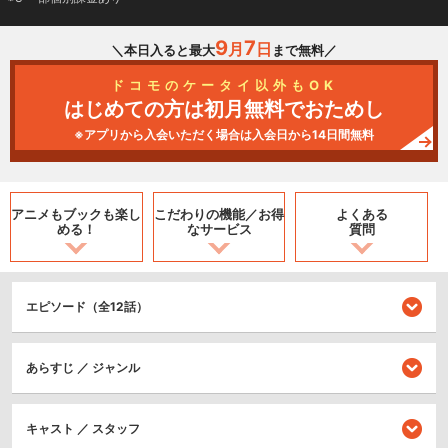
9
7
月
日
＼本日入ると最大
まで無料／
ドコモのケータイ以外もOK
はじめての方は初月無料でおためし
※アプリから入会いただく場合は入会日から14日間無料
アニメもブックも
楽し
こだわりの機能／
お得
よくある
める！
なサービス
質問
エピソード（全12話）
あらすじ ／ ジャンル
キャスト ／ スタッフ