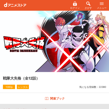
ログイン
さがす
メニュー
戦隊大失格
（全12話）
気になる登録数：
22380
1080p
レンタル
関連ブック