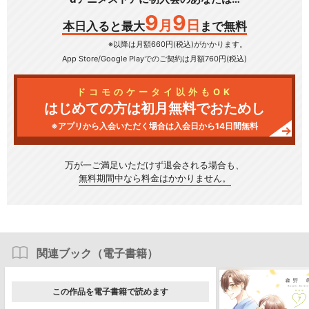
9
9
月
日
本日入ると最大
まで無料
※以降は月額660円(税込)がかかります。
App Store/Google Play
でのご契約は月額760円(税込)
ドコモのケータイ以外もOK
はじめての方は初月無料でおためし
※アプリから入会いただく場合は入会日から14日間無料
万が一ご満足いただけず
退会される場合も、
無料期間中なら料金はかかりません。
関連ブック（電子書籍）
この作品を電子書籍で読めます