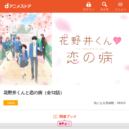
ログイン
さがす
メニュー
花野井くんと恋の病
（全12話）
気になる登録数：
39323
1080p
関連ブック
無料あり