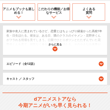
アニメもブックも
楽し
こだわりの機能／
お得
よくある
める！
なサービス
質問
家族や友人に恵まれているけど、恋愛とはちょっぴり縁遠かった高校1年
生・日生ほたる。彼女は、ある日、隣のクラスのイケメン・花野井くん
がフラれる現場を見てしまう。公園でひとりポツンとたたずんでいた花
野井くんを見て、何気なく傘を差しだしたほたる。その小さな出来事が
さらに見る
きっかけで、後日「僕と付き合ってください」と花野井くんから公開告
白されてしまった。“好き”って何？ “恋する”ってどういうこと？突然の告
白に戸惑うほたると、“好きな子”のためなら、何でもしたい。注ぐ愛情が
無限大な花野井くん。恋がわからない女子×愛が重すぎる男子の初恋ラブ
エピソード（全12話）
ストーリー。
恋愛/ラブコメ
キャスト ／ スタッフ
閉じる
dアニメストアなら
今期アニメがいち早く見られる！