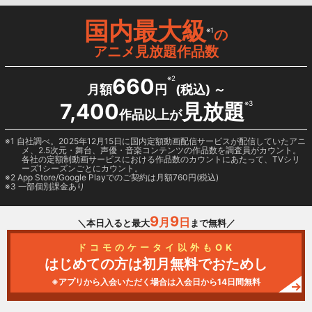
国内最大級
※1
の
アニメ見放題作品数
660
※2
月額
円
(税込) ～
7,400
見放題
※3
作品以上が
1 自社調べ。2025年12月15日に国内定額動画配信サービスが配信していたアニ
メ、2.5次元・舞台、声優・音楽コンテンツの作品数を調査員がカウント。
各社の定額制動画サービスにおける作品数のカウントにあたって、TVシリ
ーズ1シーズンごとにカウント。
2
App Store/Google Play
でのご契約は月額760円(税込)
3 一部個別課金あり
9
9
月
日
＼本日入ると最大
まで無料／
ドコモのケータイ以外もOK
はじめての方は初月無料でおためし
※アプリから入会いただく場合は入会日から14日間無料