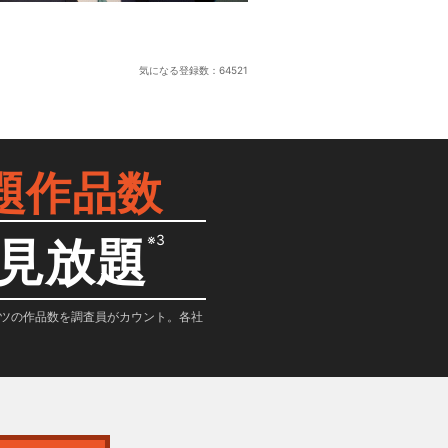
気になる登録数：
64521
題作品数
※3
見放題
テンツの作品数を調査員がカウント。各社