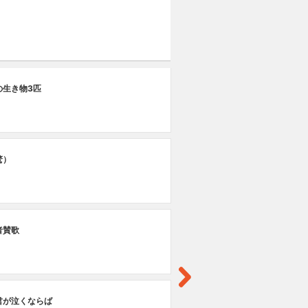
第
の生き物3匹
ロ
驚）
者賛歌
君が泣くならば