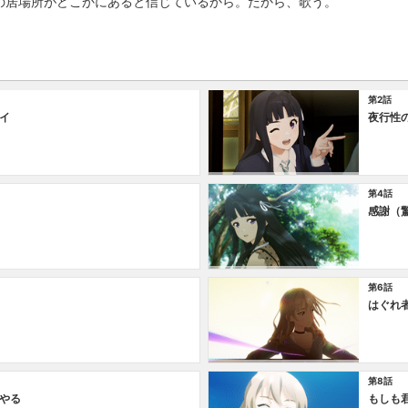
の居場所がどこかにあると信じているから。だから、歌う。
第2話
イ
夜行性
第4話
感謝（
第6話
はぐれ
第8話
やる
もしも