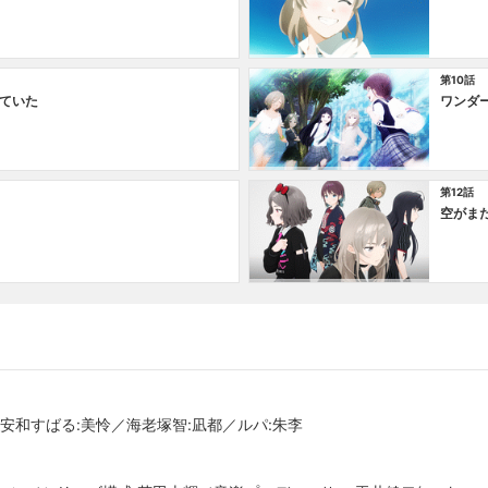
第10話
ていた
ワンダ
第12話
空がま
安和すばる:美怜／海老塚智:凪都／ルパ:朱李