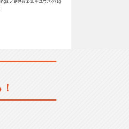
gs)／劇伴音楽:田中ユウスケ(ag
男
る！