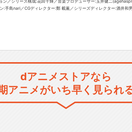
／シリーズ構成:花田十輝／音楽プロデューサー:玉井健二(agehasprin
ザイン:手島nari／CGディレクター:鄭 載薫／シリーズディレクター:酒井和
dアニメストアなら
期アニメがいち早く見られ