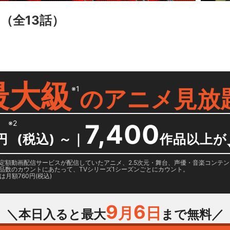
イ
（全13話）
最大級
※1
の
アニメ見放
※2
7,400
円
(税込) ～
｜
作品以上が
日に国内定額動画配信サービスが配信していたアニメ、2.5次元・舞台、声優・音楽コン
品数のカウントにあたって、TVシリーズ1シーズンごとにカウント。
月額760円(税込)
9
6
月
日
＼本日入ると最大
まで無料／