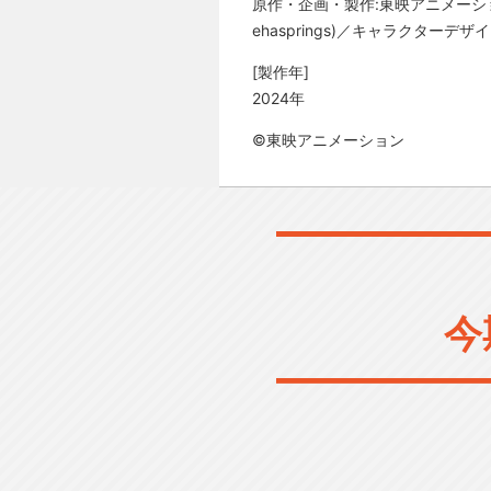
原作・企画・製作:東映アニメーション
ehasprings)／キャラクターデ
[製作年]
2024年
©東映アニメーション
今