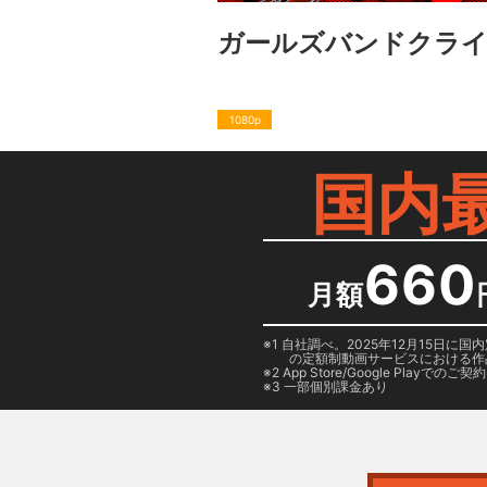
ガールズバンドクラ
1080p
国内
660
月額
1 自社調べ。2025年12月15
の定額制動画サービスにおける作
2
App Store/Google Play
でのご契約は
3 一部個別課金あり