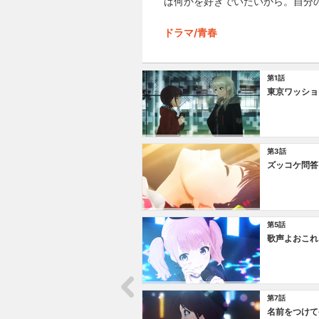
は何かを好きでいたいから。自分
ドラマ/青春
第1話
東京ワッショ
第3話
ズッコケ問答
第5話
歌声よおこれ
第7話
名前をつけて