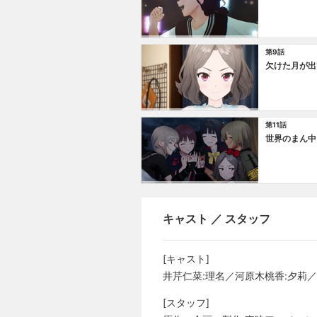
第9話
欠けた月が出
第11話
世界のまん中
キャスト ／ スタッフ
[キャスト]
井芹仁菜:理名／河原木桃香:夕莉／
[スタッフ]