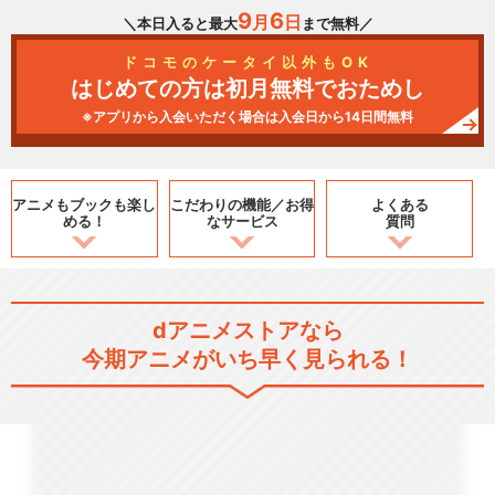
9
6
月
日
＼本日入ると最大
まで無料／
ドコモのケータイ以外もOK
はじめての方は初月無料でおためし
※アプリから入会いただく場合は入会日から14日間無料
アニメもブックも
楽し
こだわりの機能／
お得
よくある
める！
なサービス
質問
dアニメストアなら
今期アニメがいち早く見られる！