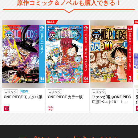
原作コミック＆ノベルも購入できる！
コミック
コミック
コミック
ONE PIECE モノクロ版
ONE PIECE カラー版
ファンが選ぶONE PIEC
E“涙”ベスト10！！ ～
サバイバルの海 超新星
編～ カラー版