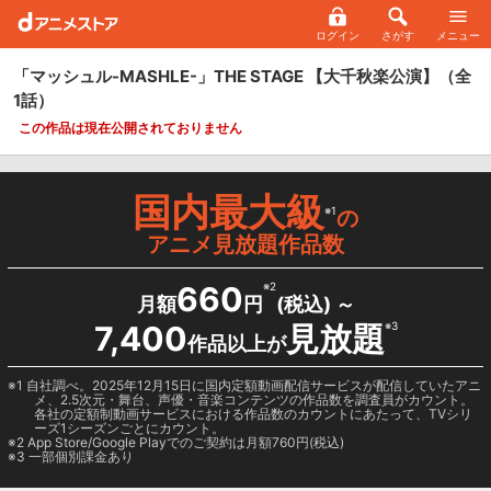
ログイン
さがす
メニュー
「マッシュル-MASHLE-」THE STAGE 【大千秋楽公演】
（全
1話）
この作品は現在公開されておりません
国内最大級
※1
の
アニメ見放題作品数
660
※2
月額
円
(税込) ～
7,400
見放題
※3
作品以上が
1 自社調べ。2025年12月15日に国内定額動画配信サービスが配信していたアニ
メ、2.5次元・舞台、声優・音楽コンテンツの作品数を調査員がカウント。
各社の定額制動画サービスにおける作品数のカウントにあたって、TVシリ
ーズ1シーズンごとにカウント。
2
App Store/Google Play
でのご契約は月額760円(税込)
3 一部個別課金あり