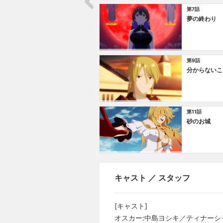
第7話
夢の終わり
第9話
分からないこ
第11話
砂のお城
キャスト ／ スタッフ
[キャスト]
オスカー:中島ヨシキ／ティナーシ