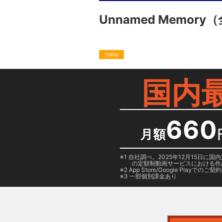
Unnamed Memory
（
1080p
国内
660
月額
1 自社調べ。2025年12月15
の定額制動画サービスにおける作
2
App Store/Google Play
でのご契約は
3 一部個別課金あり