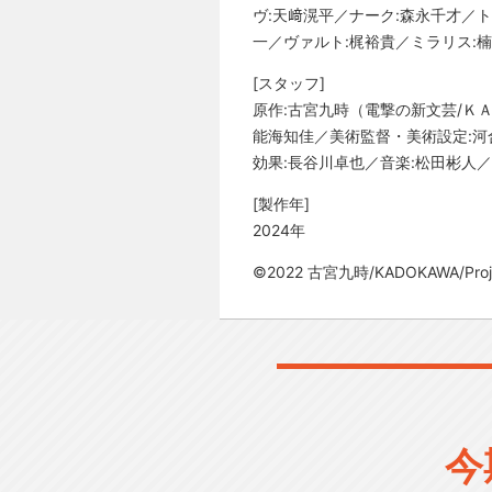
ヴ:天﨑滉平／ナーク:森永千才／ト
一／ヴァルト:梶裕貴／ミラリス:
[スタッフ]
原作:古宮九時（電撃の新文芸/ＫＡ
能海知佳／美術監督・美術設定:河
効果:長谷川卓也／音楽:松田彬人／
[製作年]
2024年
©2022 古宮九時/KADOKAWA/Proje
今