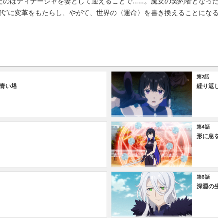
だのはティナーシャを妻として迎えることで……。魔女の契約者となっ
時代”に変革をもたらし、やがて、世界の〈運命〉を書き換えることにな
第2話
青い塔
繰り返
第4話
形に息
第6話
深淵の