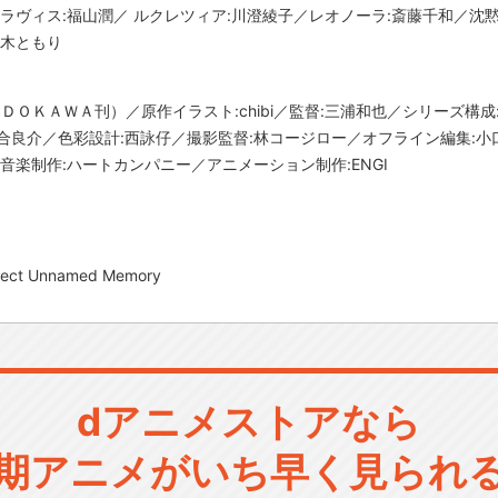
ラヴィス:福山潤／ ルクレツィア:川澄綾子／レオノーラ:斎藤千和／沈
楠木ともり
ＤＯＫＡＷＡ刊）／原作イラスト:chibi／監督:三浦和也／シリーズ構
合良介／色彩設計:西詠仔／撮影監督:林コージロー／オフライン編集:小
音楽制作:ハートカンパニー／アニメーション制作:ENGI
ct Unnamed Memory
dアニメストアなら
期アニメがいち早く見られ