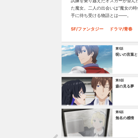
試練を乗り越えたオスカーが望ん
た魔女。二人の出会いは“魔女の
手に待ち受ける物語とは――。
SF/ファンタジー
ドラマ/青春
第1話
呪いの言葉と
第3話
森の見る夢
第5話
無名の感情