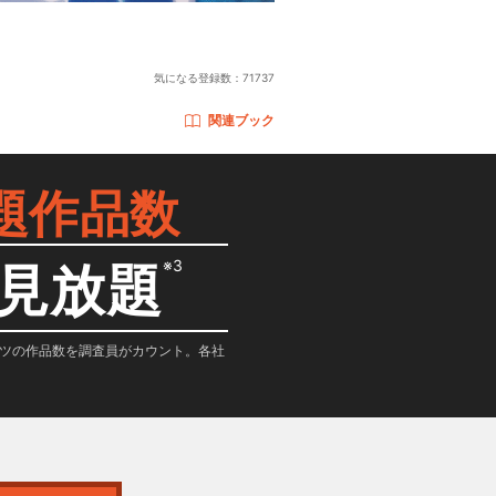
気になる登録数：
71737
関連ブック
題作品数
※3
見放題
テンツの作品数を調査員がカウント。各社