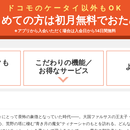
ドコモのケータイ以外もOK
じめての方は初月無料でおた
※アプリから入会いただく場合は入会日から14日間無料
クも
こだわりの機能／
お得なサービス
々にとって畏怖の象徴となっていた時代――。大国ファルサスの王太子
、荒野の塔に棲む“青き月の魔女”ティナーシャのもとを訪れる。どんな