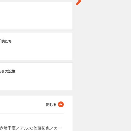
第
幸
第
子供たち
過
第
わせの記憶
記
:赤﨑千夏／アルス:佐藤拓也／カー