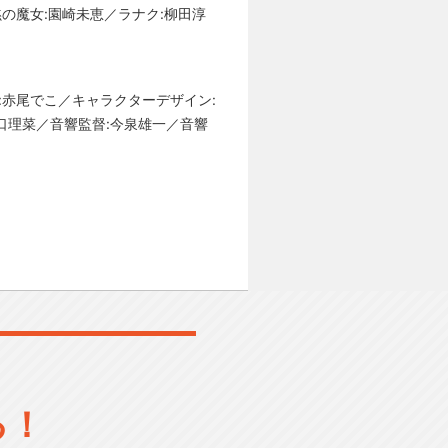
黙の魔女:園崎未恵／ラナク:柳田淳
成:赤尾でこ／キャラクターデザイン:
口理菜／音響監督:今泉雄一／音響
る！