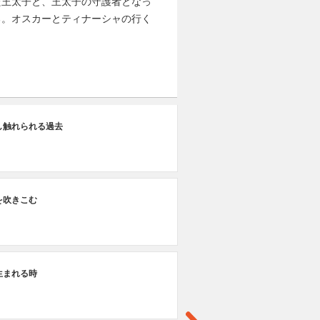
た王太子と、王太子の守護者となっ
る。オスカーとティナーシャの行く
第
し触れられる過去
白
第
を吹きこむ
答
第
生まれる時
約