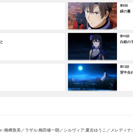
第8話
緑の蔓
第10話
と
白紙の
第12話
背中合
ャ:種﨑敦美／ラザル:梅田修一朗／シルヴィア:夏吉ゆうこ／メレディナ