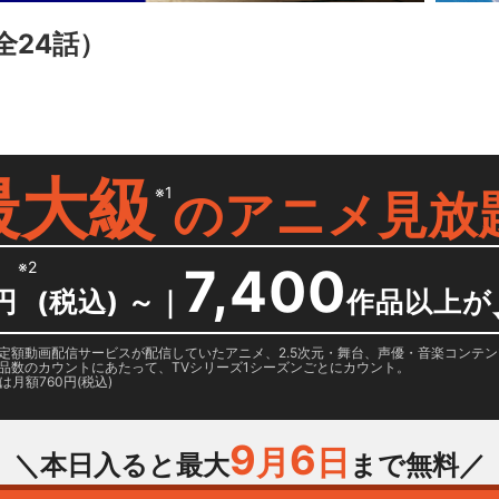
全24話）
最大級
※1
の
アニメ見放
※2
7,400
円
(税込) ～
｜
作品以上が
日に国内定額動画配信サービスが配信していたアニメ、2.5次元・舞台、声優・音楽コン
品数のカウントにあたって、TVシリーズ1シーズンごとにカウント。
月額760円(税込)
9
6
月
日
＼本日入ると最大
まで無料／