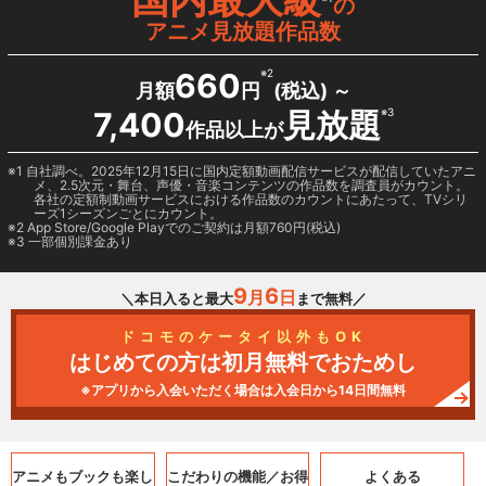
の
アニメ見放題作品数
660
※2
月額
円
(税込) ～
7,400
見放題
※3
作品以上が
1 自社調べ。2025年12月15日に国内定額動画配信サービスが配信していたアニ
メ、2.5次元・舞台、声優・音楽コンテンツの作品数を調査員がカウント。
各社の定額制動画サービスにおける作品数のカウントにあたって、TVシリ
ーズ1シーズンごとにカウント。
2
App Store/Google Play
でのご契約は月額760円(税込)
3 一部個別課金あり
9
6
月
日
＼本日入ると最大
まで無料／
ドコモのケータイ以外もOK
はじめての方は初月無料でおためし
※アプリから入会いただく場合は入会日から14日間無料
アニメもブックも
楽し
こだわりの機能／
お得
よくある