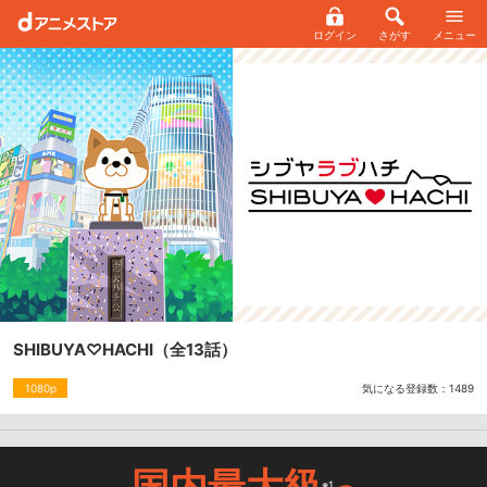
ログイン
さがす
メニュー
SHIBUYA♡HACHI
（全13話）
気になる登録数：
1489
1080p
国内最大級
※1