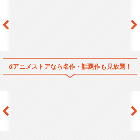
SHIBUYA♡HACHI 第4クール
SHIBUYA♡HACHI 「ハチ
と渋谷を歩こ…
dアニメストアなら
名作・話題作も見放題！
閉じる