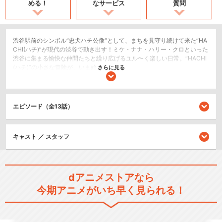
める！
なサービス
質問
渋谷駅前のシンボル“忠犬ハチ公像“として、まちを見守り続けて来た“HA
CHI(ハチ)”が現代の渋谷で動き出す！ミケ・ナナ・ハリー・クロといった
渋谷に集まる愉快な仲間たちと繰り広げるユル〜く楽しい日常。“HACHI
(ハチ)”の小さな冒険が、いま始まる！
さらに見る
日常/ほのぼの
シリーズ／関連のアニメ作品
エピソード（全13話）
SHIBUYA♡HACHI 第2クール
キャスト ／ スタッフ
dアニメストアなら
今期アニメがいち早く見られる！
SHIBUYA♡HACHI 第3クール