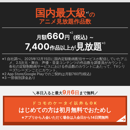
国内最大級
※1
の
アニメ見放題作品数
660
※2
月額
円
(税込) ～
7,400
見放題
※3
作品以上が
1 自社調べ。2025年12月15日に国内定額動画配信サービスが配信していたアニ
メ、2.5次元・舞台、声優・音楽コンテンツの作品数を調査員がカウント。
各社の定額制動画サービスにおける作品数のカウントにあたって、TVシリ
ーズ1シーズンごとにカウント。
2
App Store/Google Play
でのご契約は月額760円(税込)
3 一部個別課金あり
9
6
月
日
＼本日入ると最大
まで無料／
ドコモのケータイ以外もOK
はじめての方は初月無料でおためし
※アプリから入会いただく場合は入会日から14日間無料