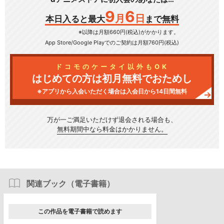
9
6
月
日
本日入ると最大
まで無料
※以降は月額660円(税込)がかかります。
App Store/Google Play
でのご契約は月額760円(税込)
ドコモのケータイ以外もOK
はじめての方は初月無料でおためし
※アプリから入会いただく場合は入会日から14日間無料
万が一ご満足いただけず
退会される場合も、
無料期間中なら料金はかかりません。
関連ブック（電子書籍）
この作品を電子書籍で読めます