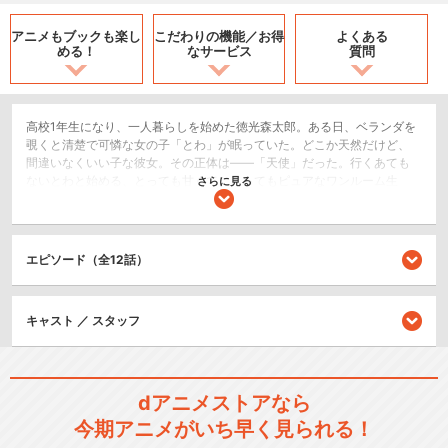
アニメもブックも
楽し
こだわりの機能／
お得
よくある
める！
なサービス
質問
高校1年生になり、一人暮らしを始めた徳光森太郎。ある日、ベランダを
覗くと清楚で可憐な女の子「とわ」が眠っていた。どこか天然だけど、
間違いなくいい子な彼女。その正体は――「天使」だった。行くあても
ないとわと始める、とっても甘くて、とってもピュアなワンルーム生
さらに見る
活。森太郎は、無垢な天使と少しずつ心を通わせていくけれど……。さら
なるワケあり少女が次々と現れて!?天使と高1男子が織りなす癒やされ同
居ラブコメ、開幕！
エピソード（全12話）
恋愛/ラブコメ
SF/ファンタジー
キャスト ／ スタッフ
閉じる
dアニメストアなら
今期アニメがいち早く見られる！