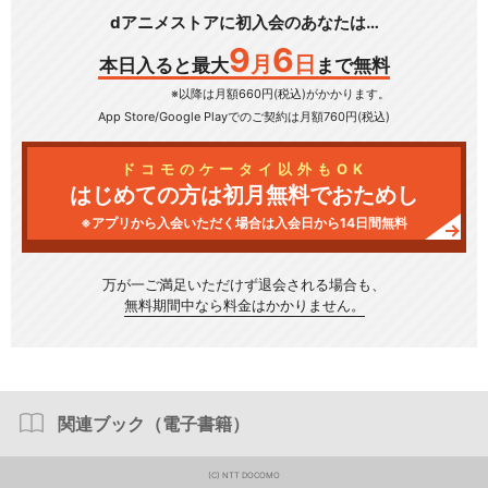
dアニメストアに初入会のあなたは…
9
6
月
日
本日入ると最大
まで無料
※以降は月額660円(税込)がかかります。
App Store/Google Play
でのご契約は月額760円(税込)
ドコモのケータイ以外もOK
はじめての方は初月無料でおためし
※アプリから入会いただく場合は入会日から14日間無料
万が一ご満足いただけず
退会される場合も、
無料期間中なら料金はかかりません。
関連ブック（電子書籍）
(C) NTT DOCOMO