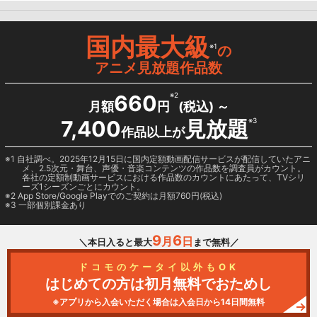
国内最大級
※1
の
アニメ見放題作品数
660
※2
月額
円
(税込) ～
7,400
見放題
※3
作品以上が
1 自社調べ。2025年12月15日に国内定額動画配信サービスが配信していたアニ
メ、2.5次元・舞台、声優・音楽コンテンツの作品数を調査員がカウント。
各社の定額制動画サービスにおける作品数のカウントにあたって、TVシリ
ーズ1シーズンごとにカウント。
2
App Store/Google Play
でのご契約は月額760円(税込)
3 一部個別課金あり
9
6
月
日
＼本日入ると最大
まで無料／
ドコモのケータイ以外もOK
はじめての方は初月無料でおためし
※アプリから入会いただく場合は入会日から14日間無料