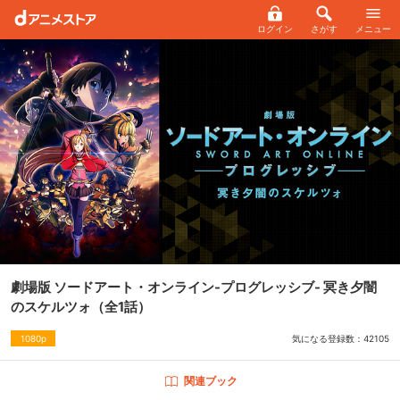
ログイン
さがす
メニュー
劇場版 ソードアート・オンライン-プログレッシブ- 冥き夕闇
のスケルツォ
（全1話）
気になる登録数：
42105
1080p
関連ブック