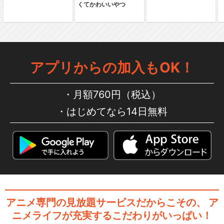
くてかわいいやつ
ソードアート・オンライン オ
ルタナティブ ガン…
アプリからの加入もOK！
ソードアート・オンライン オ
ルタナティブ ガン…
月額760円（税込）
はじめてなら14日無料
『ガンゲイル・オンラインⅡ』
緊急特番！-四人の…
アニメ専門の見放題サービスだからこその、
ア
閉じる
ニメライフが充実するこだわりがいっぱい！