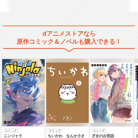
リシゼーション W…
dアニメストアなら
ソードアート・オンライン Ex
tra Edit…
原作コミック＆ノベルも購入できる！
劇場版 ソードアート・オンラ
イン -オーディナ…
劇場版 ソードアート・オンラ
イン-プログレッシ…
コミック
コミック
コミック
ニンジャラ
ちいかわ なんか小さ
才女のお世話