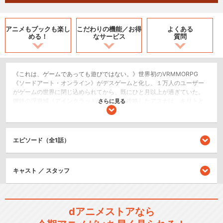
アニメもブックも
楽し
こだわりの機能／
お得
よくある
める！
なサービス
質問
《これは、ゲームであっても遊びではない。》世界初のVRMMORPG
《ソードアート・オンライン》がデスゲームと化し、１万人のユーザー
がゲームの世界に閉じ込められてから、既にひと月以上が過ぎていた。
鋼鉄の浮遊城《アインクラッド》第一層を攻略したアスナは、キリトと
さらに見る
コンビを組んだまま、最上階を目指し旅を続けていた。女情報屋アルゴ
の協力も加わり、攻略は順調に進んでいるかのように見えたが…… 攻略を
先導するトッププレイヤー集団、《ALS》（アインクラッド解放隊）と
《DKB》（ドラゴンナイツブリゲード）。本来は共闘すべき2大ギルドの
エピソード（全1話）
対立が勃発する。その陰には、暗躍する謎の人物の姿が――。死と隣合
わせの危険な戦いのなか、《攻略》とはまた異なる《脅威》が、アスナ
とキリトを巻き込んでいく――！
キャスト ／ スタッフ
SF/ファンタジー
アクション/バトル
ドラマ/青春
dアニメストアなら