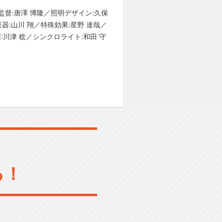
監督:唐澤 博隆／照明デザイン:久保
器:山川 翔／特殊効果:星野 達哉／
E:川津 稔／シンクロライト:和田 守
る！