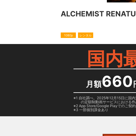
ALCHEMIST RENAT
1080p
レンタル
国内
660
月額
1 自社調べ。2025年12月15
の定額制動画サービスにおける作
2
App Store/Google Play
でのご契約は
3 一部個別課金あり