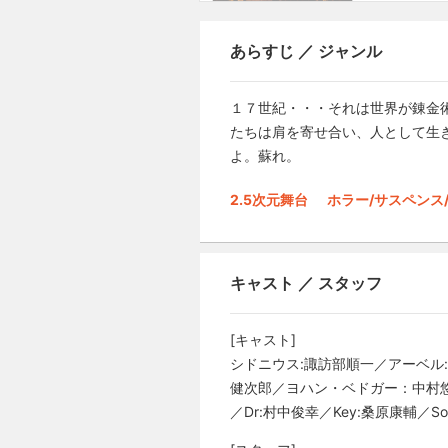
あらすじ ／ ジャンル
１７世紀・・・それは世界が錬金
たちは肩を寄せ合い、人として生
よ。蘇れ。
2.5次元舞台
ホラー/サスペンス
キャスト ／ スタッフ
[キャスト]
シドニウス:諏訪部順一／アーベル
健次郎／ヨハン・ベドガー：中村悠一【
／Dr:村中俊幸／Key:桑原康輔／S