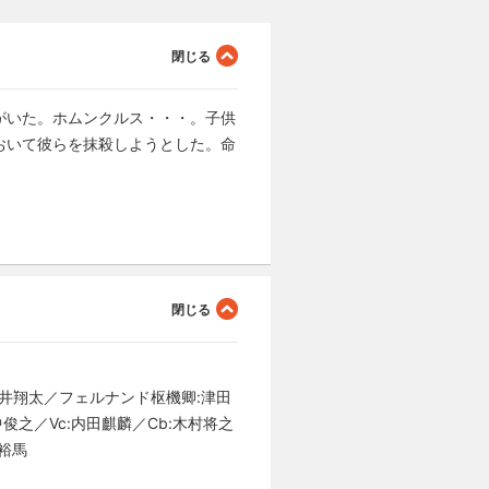
がいた。ホムンクルス・・・。子供
おいて彼らを抹殺しようとした。命
蒼井翔太／フェルナンド枢機卿:津田
中俊之／Vc:内田麒麟／Cb:木村将之
堺裕馬