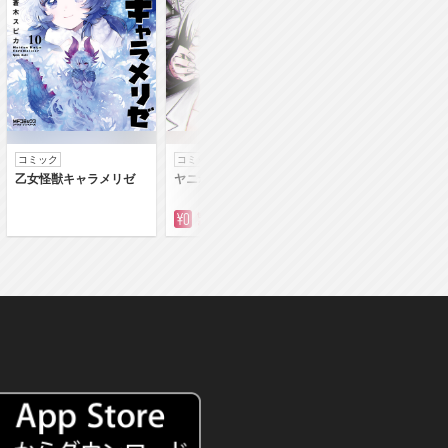
コミック
コミック
コミック
乙女怪獣キャラメリゼ
ヤニねこ
落第賢者の学院無
～二度目の転生、Ｓ
クチート魔術師冒険