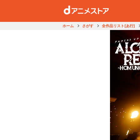
ホーム
さがす
全作品リスト[あ行]