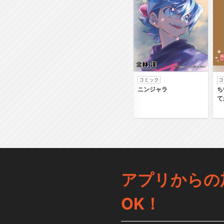
コミック
コ
ニンジャラ
ち
て
アプリからの
OK！