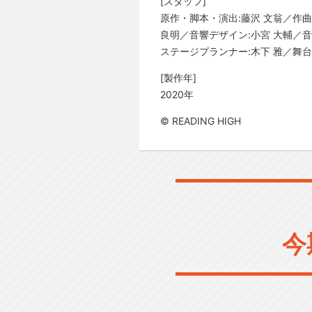
[スタッフ]
原作・脚本・演出:藤沢 文翁／作曲
良明／音響デザイン:小宮 大輔／音響
ステージプランナー:木下 雅／舞台装置
[製作年]
2020年
© READING HIGH
今