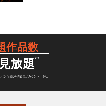
題作品数
※3
見放題
テンツの作品数を調査員がカウント。各社