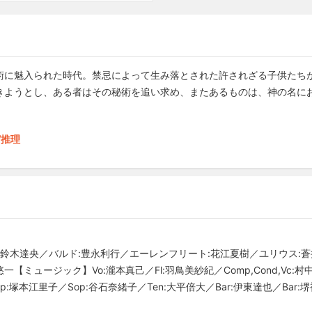
術に魅入られた時代。禁忌によって生み落とされた許されざる子供たち
きようとし、ある者はその秘術を追い求め、またあるものは、神の名に
/推理
:鈴木達央／バルド:豊永利行／エーレンフリート:花江夏樹／ユリウス:
ミュージック】Vo:瀧本真己／Fl:羽鳥美紗紀／Comp,Cond,Vc:村
op:塚本江里子／Sop:谷石奈緒子／Ten:大平倍大／Bar:伊東達也／Bar: