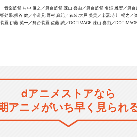
・音楽監督:村中 俊之／舞台監督:諌山 喜由／舞台監督:名鏡 雅宏／舞台
効果:熊谷 健／小道具:野村 真紀／衣装:大戸 美貴／楽器:寺川 暢之／楽
:伊藤 英一／舞台装置:佐藤 誠／DOTIMAGE:諌山 喜由／DOTIMAG
dアニメストアなら
期アニメがいち早く見られ