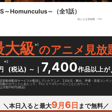
US～Homunculus～
（全1話）
気になる登録数：
174
最大級
※1
の
アニメ見放
※2
7,400
円
(税込) ～
｜
作品以上が
日に国内定額動画配信サービスが配信していたアニメ、2.5次元・舞台、声優・音楽コン
品数のカウントにあたって、TVシリーズ1シーズンごとにカウント。
月額760円(税込)
9
6
月
日
＼本日入ると最大
まで無料／