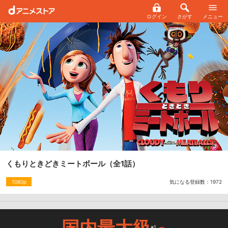
ログイン
さがす
メニュー
くもりときどきミートボール
（全1話）
気になる登録数：
1972
1080p
国内最大級
※1