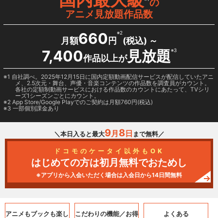
の
アニメ見放題作品数
660
※2
月額
円
(税込) ～
7,400
見放題
※3
作品以上が
1 自社調べ。2025年12月15日に国内定額動画配信サービスが配信していたアニ
メ、2.5次元・舞台、声優・音楽コンテンツの作品数を調査員がカウント。
各社の定額制動画サービスにおける作品数のカウントにあたって、TVシリ
ーズ1シーズンごとにカウント。
2
App Store/Google Play
でのご契約は月額760円(税込)
3 一部個別課金あり
9
8
月
日
＼本日入ると最大
まで無料／
ドコモのケータイ以外もOK
はじめての方は初月無料でおためし
※アプリから入会いただく場合は入会日から14日間無料
アニメもブックも
楽し
こだわりの機能／
お得
よくある