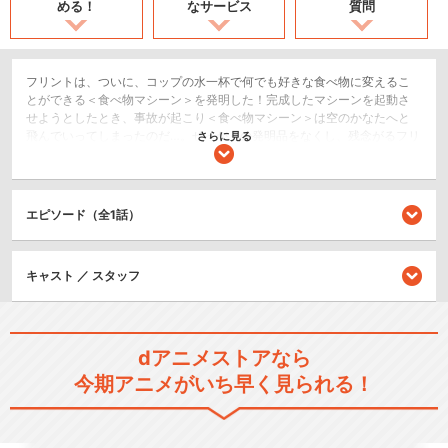
める！
なサービス
質問
フリントは、ついに、コップの水一杯で何でも好きな食べ物に変えるこ
とができる＜食べ物マシーン＞を発明した！完成したマシーンを起動さ
せようとしたとき、事故が起こり＜食べ物マシーン＞は空のかなたへと
飛んでいってしまったのだ…。せっかくの発明品をなくし、残念がるフリ
さらに見る
ントだったが、突然、空から大量のチーズバーガーが降ってきた!!発明は
成功！その後フリントが研究室にあるコンピューターから食べたいもの
を入力すれば、スパゲティからステーキ、パンケーキやアイスクリーム
まで、何でも空から降ってくる日々が続いた。でも、空の彼方では、あ
エピソード（全1話）
る大変なコトが起きていたのだった！
キッズ/ファミリー
キャスト ／ スタッフ
コメディ/ギャグ
シリーズ／関連のアニメ作品
dアニメストアなら
くもりときどきミートボール
今期アニメがいち早く見られる！
２ フード・アニマル…