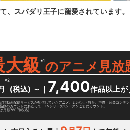
て、スパダリ王子に寵愛されています。
最大級
※1
の
アニメ見放
※2
7,400
円
(税込) ～
｜
作品以上が
日に国内定額動画配信サービスが配信していたアニメ、2.5次元・舞台、声優・音楽コン
品数のカウントにあたって、TVシリーズ1シーズンごとにカウント。
月額760円(税込)