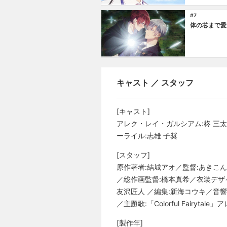
#7
体の芯まで愛
キャスト ／ スタッフ
[キャスト]
アレク・レイ・ガルシアム:柊 三
ーライル:志雄 子奨
[スタッフ]
原作著者:結城アオ／監督:あきこ
／総作画監督:橋本真希／衣装デザ
友沢匠人 ／編集:新海コウキ／音響監
／主題歌:「Colorful Fairytal
[製作年]