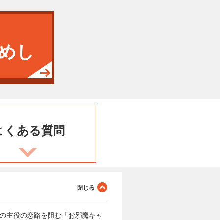
めし
よくある
質問
語の主役の恋路を阻む「お邪魔キャ