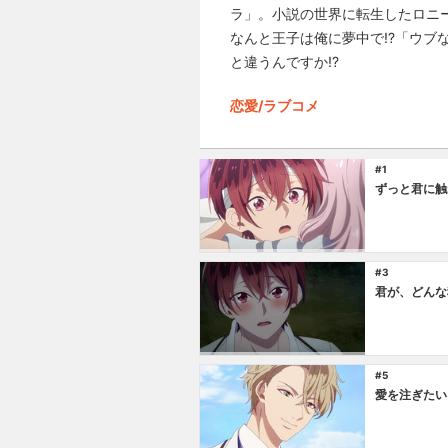
ラ」。小説の世界に転生したロニ
なんと王子は俺に夢中で!?「ウ
と違うんですか!?
恋愛/ラブコメ
#1
ずっと君に触
#3
君が、どんな
#5
愛を注ぎたい