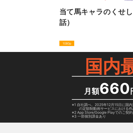
当て馬キャラのくせし
話）
1080p
国内
660
月額
1 自社調べ。2025年12月15
の定額制動画サービスにおける作
2
App Store/Google Play
でのご契約は
3 一部個別課金あり