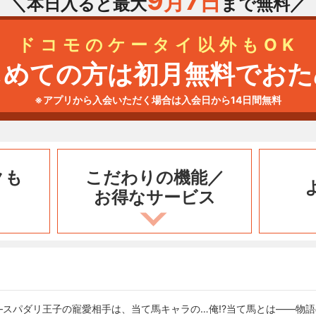
9
7
月
日
＼本日入ると最大
まで無料／
ドコモのケータイ以外もOK
じめての方は初月無料でおた
※アプリから入会いただく場合は入会日から14日間無料
クも
こだわりの機能／
お得なサービス
―スパダリ王子の寵愛相手は、当て馬キャラの…俺!?当て馬とは――物