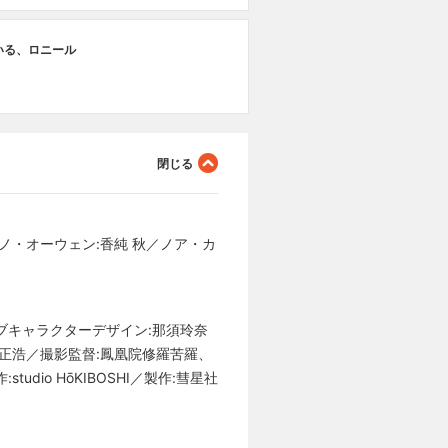
いる、ロニール
ノ・オーウェン:香純 秋／ノア・カ
ブキャラクターデザイン:那須玲奈
藤正浩／撮影監督:鳳凰院修羅苦羅、
io HōKIBOSHI／製作:彗星社