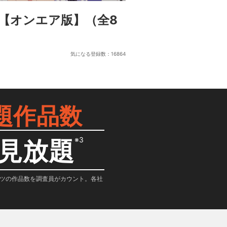
【オンエア版】
（全8
気になる登録数：
16864
題作品数
※3
見放題
テンツの作品数を調査員がカウント。各社