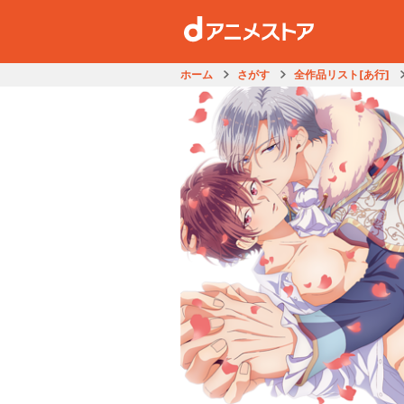
ホーム
さがす
全作品リスト[あ行]