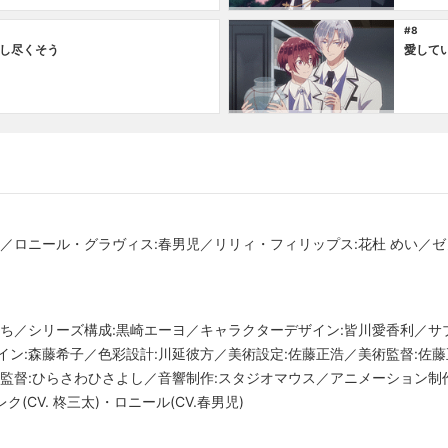
#8
し尽くそう
愛して
太／ロニール・グラヴィス:春男児／リリィ・フィリップス:花杜 めい／ゼ
んち／シリーズ構成:黒崎エーヨ／キャラクターデザイン:皆川愛香利／サ
イン:森藤希子／色彩設計:川延彼方／美術設定:佐藤正浩／美術監督:佐
督:ひらさわひさよし／音響制作:スタジオマウス／アニメーション制作:stud
e」アレク(CV. 柊三太)・ロニール(CV.春男児)