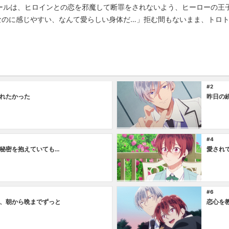
ールは、ヒロインとの恋を邪魔して断罪をされないよう、ヒーローの王
ブなのに感じやすい、なんて愛らしい身体だ…」拒む間もないまま、トロ
#2
れたかった
昨日の
#4
秘密を抱えていても…
愛され
#6
、朝から晩までずっと
恋心を