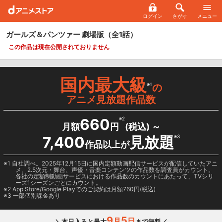
ログイン
さがす
メニュー
ガールズ＆パンツァー 劇場版
（全1話）
この作品は現在公開されておりません
国内最大級
※1
の
アニメ見放題作品数
660
※2
月額
円
(税込) ～
7,400
見放題
※3
作品以上が
1 自社調べ。2025年12月15日に国内定額動画配信サービスが配信していたアニ
メ、2.5次元・舞台、声優・音楽コンテンツの作品数を調査員がカウント。
各社の定額制動画サービスにおける作品数のカウントにあたって、TVシリ
ーズ1シーズンごとにカウント。
2
App Store/Google Play
でのご契約は月額760円(税込)
3 一部個別課金あり
9
5
月
日
＼本日入ると最大
まで無料／