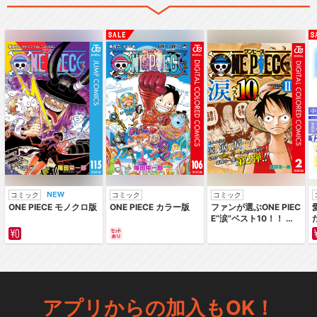
コミック
コミック
コミック
ONE PIECE モノクロ版
ONE PIECE カラー版
ファンが選ぶONE PIEC
E“涙”ベスト10！！ ～
サバイバルの海 超新星
編～ カラー版
アプリからの加入もOK！