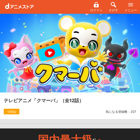
ログイン
さがす
メニュー
テレビアニメ「クマーバ」
（全12話）
気になる登録数：
207
1080p
国内最大級
※1