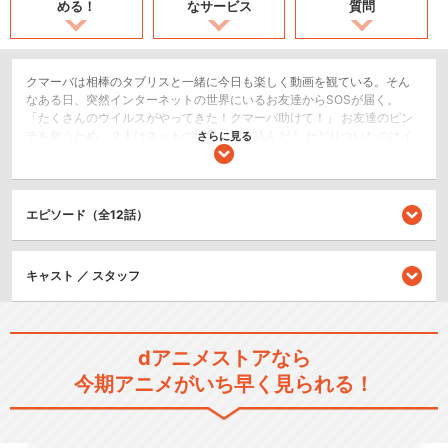
める！
なサービス
質問
クマーバは相棒のタブリスと一緒に今日も楽しく動画を観ている。そん
なある日、突然インターネットの世界にいるお友達からSOSが届く。
「たくさんのウイルスがやってきた！クマーバ助けて！」 お友達のピン
チを救うため、２人はネットの世界に飛び込んだ！ たどりついたのはイ
さらに見る
ンターネットの裏側。そこではウイルスが人格を持った悪魔・バグリン
が攻撃しインターネットの世界がパニックに！ 果たしてクマーバはバグ
リンに立ち向かい、世界を平和にすることができるのか？ ワクワク・ド
キドキのアクションコメディをお届けします。
エピソード（全12話）
キッズ/ファミリー
ショート
キャスト ／ スタッフ
シリーズ／関連のアニメ作品
dアニメストアなら
イニミニマニモ
今期アニメがいち早く見られる！