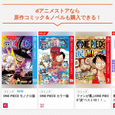
dアニメストアなら
原作コミック＆ノベルも購入できる！
コミック
コミック
コミック
ONE PIECE モノクロ版
ONE PIECE カラー版
ファンが選ぶONE PIEC
E“涙”ベスト10！！ ～
サバイバルの海 超新星
編～ カラー版