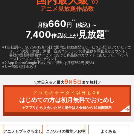
の
アニメ見放題作品数
660
※2
月額
円
(税込) ～
7,400
見放題
※3
作品以上が
1 自社調べ。2025年12月15日に国内定額動画配信サービスが配信していたアニ
メ、2.5次元・舞台、声優・音楽コンテンツの作品数を調査員がカウント。
各社の定額制動画サービスにおける作品数のカウントにあたって、TVシリ
ーズ1シーズンごとにカウント。
2
App Store/Google Play
でのご契約は月額760円(税込)
3 一部個別課金あり
9
5
月
日
＼本日入ると最大
まで無料／
ドコモのケータイ以外もOK
はじめての方は初月無料でおためし
※アプリから入会いただく場合は入会日から14日間無料
アニメもブックも
楽し
こだわりの機能／
お得
よくある