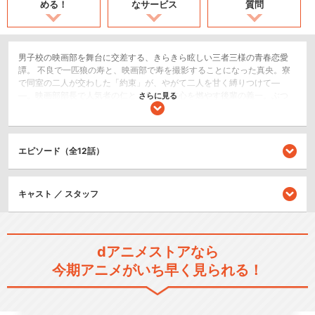
める！
なサービス
質問
男子校の映画部を舞台に交差する、きらきら眩しい三者三様の青春恋愛
譚。 不良で一匹狼の寿と、映画部で寿を撮影することになった真央。寮
で同室の二人が交わした「約束」が、やがて二人を甘く縛りつけて―
―。映画部部長で人気者の仁と、仁に対抗心を燃やす後輩の義一。ぶつ
さらに見る
かりながらも、やがて二人は惹かれ合い――。無口で不愛想だが信頼の
厚い副部長の礼と、季節外れの新入部員・詩音。不意のキスから、二人
の「お付き合い」が始まって――。
エピソード（全12話）
恋愛/ラブコメ
閉じる
キャスト ／ スタッフ
dアニメストアなら
今期アニメがいち早く見られる！