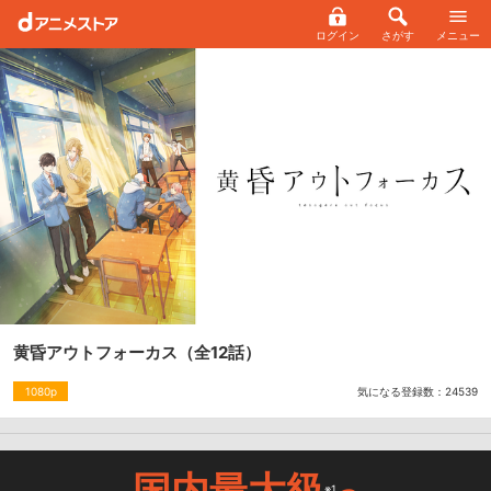
ログイン
さがす
メニュー
黄昏アウトフォーカス
（全12話）
気になる登録数：
24539
1080p
国内最大級
※1