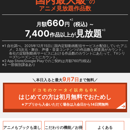
の
アニメ見放題作品数
660
※2
月額
円
(税込) ～
7,400
見放題
※3
作品以上が
1 自社調べ。2025年12月15日に国内定額動画配信サービスが配信していたアニ
メ、2.5次元・舞台、声優・音楽コンテンツの作品数を調査員がカウント。
各社の定額制動画サービスにおける作品数のカウントにあたって、TVシリ
ーズ1シーズンごとにカウント。
2
App Store/Google Play
でのご契約は月額760円(税込)
3 一部個別課金あり
9
7
月
日
＼本日入ると最大
まで無料／
ドコモのケータイ以外もOK
はじめての方は初月無料でおためし
※アプリから入会いただく場合は入会日から14日間無料
アニメもブックも
楽し
こだわりの機能／
お得
よくある