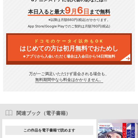
9
6
月
日
本日入ると最大
まで無料
※以降は月額660円(税込)がかかります。
App Store/Google Play
でのご契約は月額760円(税込)
ドコモのケータイ以外もOK
はじめての方は初月無料でおためし
※アプリから入会いただく場合は入会日から14日間無料
万が一ご満足いただけず
退会される場合も、
無料期間中なら料金はかかりません。
関連ブック（電子書籍）
この作品を電子書籍で読めます