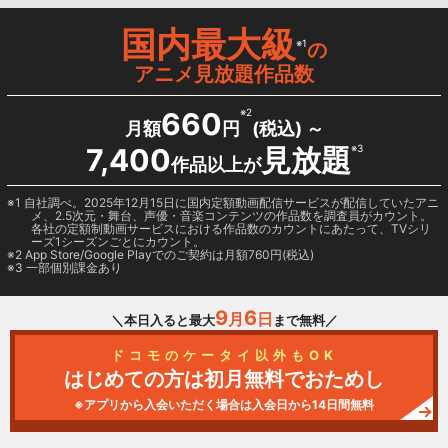
国内最大級
※1
の
アニメ見放題作品数
660
※2
月額
円
(税込) ～
7,400
見放題
※3
作品以上が
1 自社調べ。2025年12月15日に国内定額動画配信サービスが配信していたアニ
メ、2.5次元・舞台、声優・音楽コンテンツの作品数を調査員がカウント。
各社の定額制動画サービスにおける作品数のカウントにあたって、TVシリ
ーズ1シーズンごとにカウント。
2
App Store/Google Play
でのご契約は月額760円(税込)
3 一部個別課金あり
9
6
月
日
＼本日入ると最大
まで無料／
ドコモのケータイ以外もOK
はじめての方は初月無料でおためし
※アプリから入会いただく場合は入会日から14日間無料