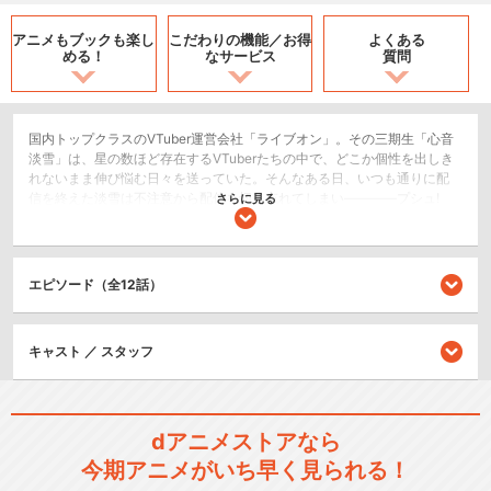
アニメもブックも
楽し
こだわりの機能／
お得
よくある
める！
なサービス
質問
国内トップクラスのVTuber運営会社「ライブオン」。その三期生「心音
淡雪」は、星の数ほど存在するVTuberたちの中で、どこか個性を出しき
れないまま伸び悩む日々を送っていた。そんなある日、いつも通りに配
信を終えた淡雪は不注意から配信を切り忘れてしまい――――プシュ!
さらに見る
「んっんっんっ......ぷはぁー!!」「うひゃー!やっぱロング缶のなる音は最
高だぜぇ!!」普段の清楚キャラとは真逆の酒好き・女好き・下ネタ好きな
素の姿を全世界に晒してしまう。大炎上かと思いきや......? そのギャップ
がウケてまさかの大バズ!トレンド1位に!? まさかの事態に困惑しつつも、
エピソード（全12話）
開き直った彼女は――「おっしゃー配信始めるどー!」元・清楚系VTuber
心音淡雪の伝説が今始まる!!
コメディ/ギャグ
キャスト ／ スタッフ
日常/ほのぼの
閉じる
dアニメストアなら
今期アニメがいち早く見られる！