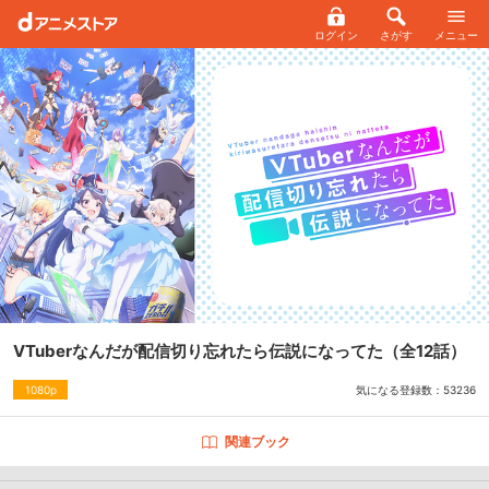
ログイン
さがす
メニュー
VTuberなんだが配信切り忘れたら伝説になってた
（全12話）
気になる登録数：
53236
1080p
関連ブック