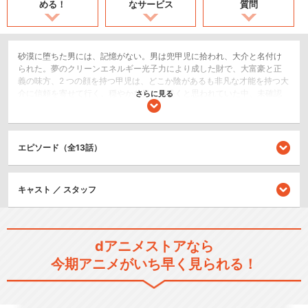
める！
なサービス
質問
砂漠に堕ちた男には、記憶がない。男は兜甲児に拾われ、大介と名付け
られた。夢のクリーンエネルギー光子力により成した財で、大富豪と正
義の味方、2 つの顔を持つ甲児は、どこか陰があるも非凡な才能を持つ大
介に信頼を寄せて行く。穏やかな日々が続くと思われていた中、未確認
さらに見る
空中現象が世界中の大都市上空に出現する。それは地球から遠く離れた
星系より襲来したベガ星連合軍だった。地球の兵器を遥かに凌駕するベ
ガの前に蹂躙される人類。プールの水を割って屹立する鉄の城マジンガ
ーZ、地球最後の希望も異形の兵器円盤獣を前に苦戦を強いられる。絶体
エピソード（全13話）
絶命の中、砂塵を舞い上げ現れたのは、異星の魔神グレンダイザー。乗
っていたのは大介、彼は故郷フリード星を追われた王子デューク・フリ
ードだったのだ──
キャスト ／ スタッフ
ロボット/メカ
アクション/バトル
dアニメストアなら
閉じる
今期アニメがいち早く見られる！