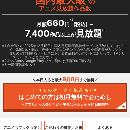
の
アニメ見放題作品数
660
※2
月額
円
(税込) ～
7,400
見放題
※3
作品以上が
1 自社調べ。2025年12月15日に国内定額動画配信サービスが配信していたアニ
メ、2.5次元・舞台、声優・音楽コンテンツの作品数を調査員がカウント。
各社の定額制動画サービスにおける作品数のカウントにあたって、TVシリ
ーズ1シーズンごとにカウント。
2
App Store/Google Play
でのご契約は月額760円(税込)
3 一部個別課金あり
9
8
月
日
＼本日入ると最大
まで無料／
ドコモのケータイ以外もOK
はじめての方は初月無料でおためし
※アプリから入会いただく場合は入会日から14日間無料
アニメもブックも
楽し
こだわりの機能／
お得
よくある