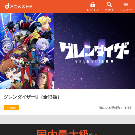
ログイン
さがす
メニュー
グレンダイザーU
（全13話）
気になる登録数：
11155
1080p
国内最大級
※1