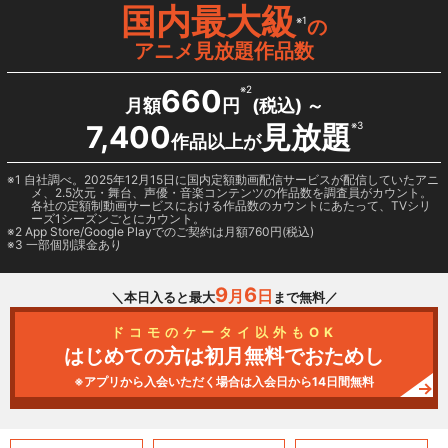
国内最大級
※1
の
アニメ見放題作品数
660
※2
月額
円
(税込) ～
7,400
見放題
※3
作品以上が
1 自社調べ。2025年12月15日に国内定額動画配信サービスが配信していたアニ
メ、2.5次元・舞台、声優・音楽コンテンツの作品数を調査員がカウント。
各社の定額制動画サービスにおける作品数のカウントにあたって、TVシリ
ーズ1シーズンごとにカウント。
2
App Store/Google Play
でのご契約は月額760円(税込)
3 一部個別課金あり
9
6
月
日
＼本日入ると最大
まで無料／
ドコモのケータイ以外もOK
はじめての方は初月無料でおためし
※アプリから入会いただく場合は入会日から14日間無料