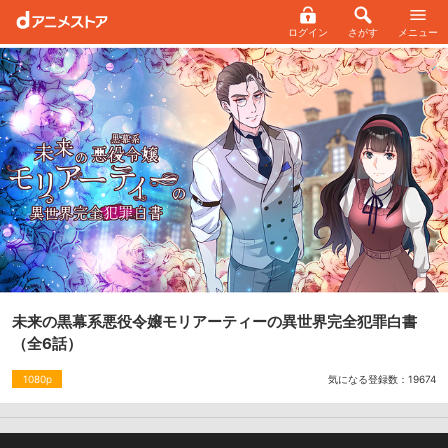
ログイン
さがす
メニュー
未来の黒幕系悪役令嬢モリアーティーの異世界完全犯罪白書
（全6話）
気になる登録数：
19674
1080p