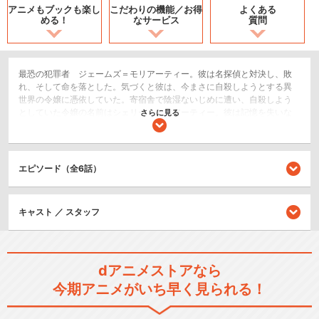
アニメもブックも
楽し
こだわりの機能／
お得
よくある
める！
なサービス
質問
最恐の犯罪者 ジェームズ＝モリアーティー。彼は名探偵と対決し、敗
れ、そして命を落とした。気づくと彼は、今まさに自殺しようとする異
世界の令嬢に憑依していた。寄宿舎で陰湿ないじめに遭い、自殺しよう
としていた令嬢の名前はシェリー＝モリアーティー。彼は記憶を失いな
さらに見る
がらも、その明晰な頭脳による完全犯罪方程式の力を彼女のために振る
う。記憶はなくても頭脳は変わらない。いじめられていた令嬢は死に、
血も涙も無い悪役令嬢モリアーティーに生まれ変わる。
エピソード（全6話）
SF/ファンタジー
閉じる
キャスト ／ スタッフ
dアニメストアなら
今期アニメがいち早く見られる！