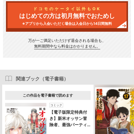
ドコモのケータイ以外もOK
はじめての方は初月無料でおためし
※アプリから入会いただく場合は入会日から14日間無料
万が一ご満足いただけず
退会される場合も、
無料期間中なら料金はかかりません。
関連ブック（電子書籍）
この作品を電子書籍で読めます
コミック
【電子版限定特典付
き】新米オッサン冒
険者、最強パーティ
に死ぬほど鍛えられ