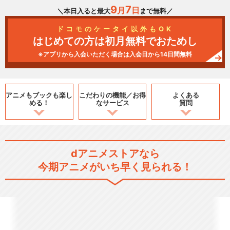
9
7
月
日
＼本日入ると最大
まで無料／
ドコモのケータイ以外もOK
はじめての方は初月無料でおためし
※アプリから入会いただく場合は入会日から14日間無料
アニメもブックも
楽し
こだわりの機能／
お得
よくある
める！
なサービス
質問
dアニメストアなら
今期アニメがいち早く見られる！