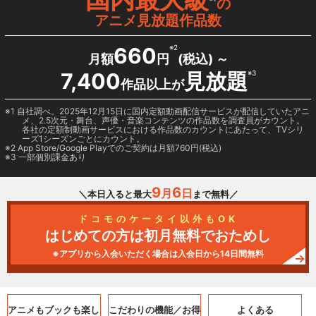
の
アニメ見放題作品数
660
※2
月額
円
(税込) ～
7,400
見放題
※3
作品以上が
1 自社調べ。2025年12月15日に国内定額動画配信サービスが配信していたアニ
メ、2.5次元・舞台、声優・音楽コンテンツの作品数を調査員がカウント。
各社の定額制動画サービスにおける作品数のカウントにあたって、TVシリ
ーズ1シーズンごとにカウント。
2
App Store/Google Play
でのご契約は月額760円(税込)
3 一部個別課金あり
9
6
月
日
＼本日入ると最大
まで無料／
ドコモのケータイ以外もOK
はじめての方は初月無料でおためし
※アプリから入会いただく場合は入会日から14日間無料
アニメもブックも
楽し
こだわりの機能／
お得
よくある