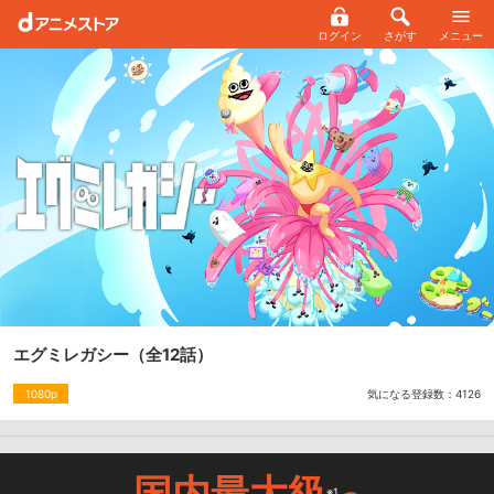
ログイン
さがす
メニュー
エグミレガシー
（全12話）
気になる登録数：
4126
1080p
国内最大級
※1