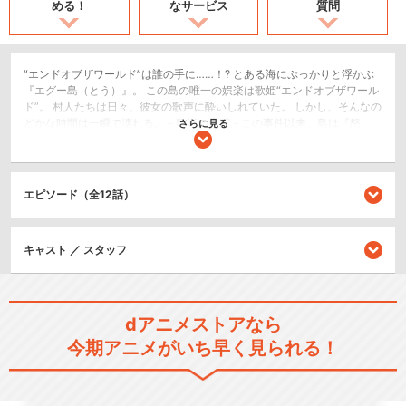
める！
なサービス
質問
“エンドオブザワールド”は誰の手に……！? とある海にぷっかりと浮かぶ
『エグー島（とう）』。 この島の唯一の娯楽は歌姫“エンドオブザワール
ド”。 村人たちは日々、彼女の歌声に酔いしれていた。 しかし、そんなの
どかな時間は一瞬で壊れる。－歌姫の失踪－この事件以来、島は『怒
さらに見る
り』『疑心』『不安』で溢れてしまう。そして、それぞれの思惑が動き
始める……。 “エンドオブザワールド”を巡る、ペロペロ大戦争！ その運
命を握るのは……、伝説の遺産『エグミレガシー』
エピソード（全12話）
SF/ファンタジー
キッズ/ファミリー
キャスト ／ スタッフ
閉じる
dアニメストアなら
今期アニメがいち早く見られる！