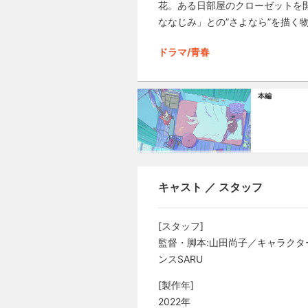
花。ある日部屋のクローゼットを
ななじみ」との”さよなら”を描く物
ドラマ/青春
本編
キャスト ／ スタッフ
[スタッフ]
監督・脚本:山田尚子／キャラクタ
ンスSARU
[製作年]
2022年