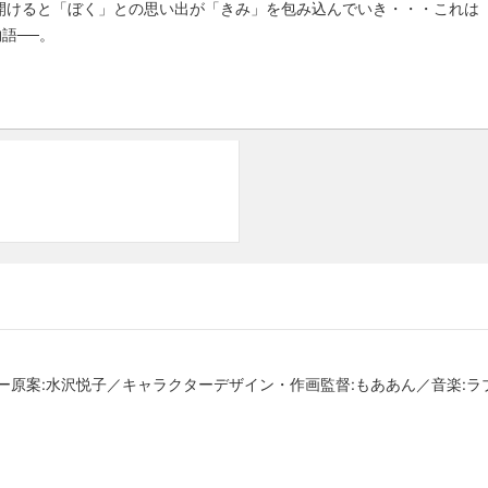
開けると「ぼく」との思い出が「きみ」を包み込んでいき・・・これは
語──。
ー原案:水沢悦子／キャラクターデザイン・作画監督:もああん／音楽:ラ