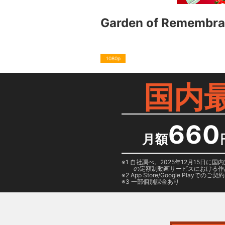
Garden of Remembr
1080p
国内
660
月額
1 自社調べ。2025年12月15
の定額制動画サービスにおける作
2
App Store/Google Play
でのご契約は
3 一部個別課金あり