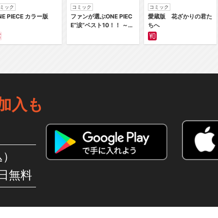
ミック
コミック
コミック
NE PIECE カラー版
ファンが選ぶONE PIEC
愛蔵版 花ざかりの君た
E“涙”ベスト10！！ ～サ
ちへ
バイバルの海 超新星編
～ カラー版
加入も
込）
日無料