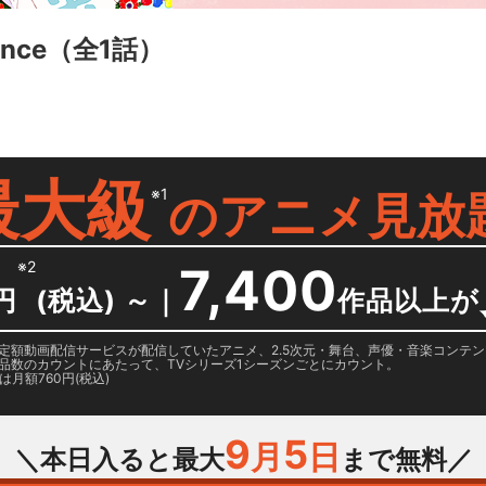
ance
（全1話）
最大級
※1
の
アニメ見放
※2
7,400
円
(税込) ～
｜
作品以上が
日に国内定額動画配信サービスが配信していたアニメ、2.5次元・舞台、声優・音楽コン
品数のカウントにあたって、TVシリーズ1シーズンごとにカウント。
月額760円(税込)
9
5
月
日
＼本日入ると最大
まで無料／