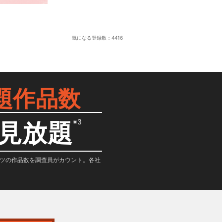
気になる登録数：
4416
題作品数
※3
見放題
テンツの作品数を調査員がカウント。各社