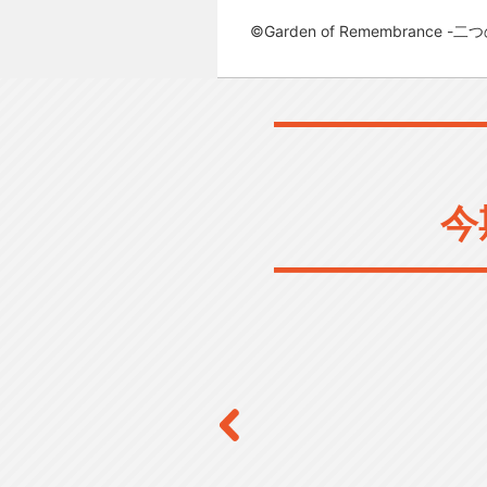
©Garden of Remembranc
今