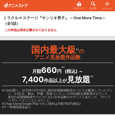
ログイン
さがす
メニュー
ミラクル☆ステージ『サンリオ男子』 ～One More Time～
（全1話）
この作品は現在公開されておりません
国内最大級
※1
の
アニメ見放題作品数
660
※2
月額
円
(税込) ～
7,400
見放題
※3
作品以上が
1 自社調べ。2025年12月15日に国内定額動画配信サービスが配信していたアニ
メ、2.5次元・舞台、声優・音楽コンテンツの作品数を調査員がカウント。
各社の定額制動画サービスにおける作品数のカウントにあたって、TVシリ
ーズ1シーズンごとにカウント。
2
App Store/Google Play
でのご契約は月額760円(税込)
3 一部個別課金あり