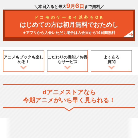
9
6
月
日
＼本日入ると最大
まで無料／
ドコモのケータイ以外もOK
はじめての方は初月無料でおためし
※アプリから入会いただく場合は入会日から14日間無料
アニメもブックも
楽し
こだわりの機能／
お得
よくある
める！
なサービス
質問
dアニメストアなら
今期アニメがいち早く見られる！