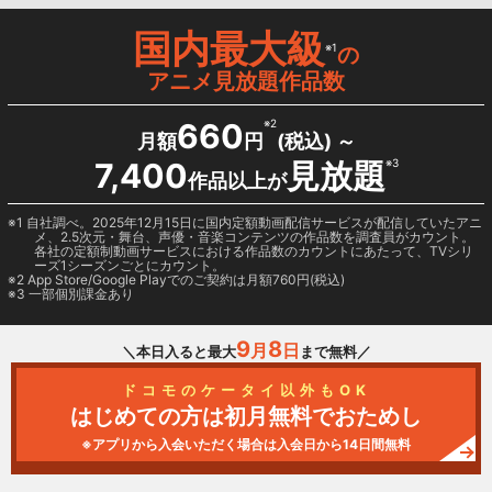
国内最大級
※1
の
アニメ見放題作品数
660
※2
月額
円
(税込) ～
7,400
見放題
※3
作品以上が
1 自社調べ。2025年12月15日に国内定額動画配信サービスが配信していたアニ
メ、2.5次元・舞台、声優・音楽コンテンツの作品数を調査員がカウント。
各社の定額制動画サービスにおける作品数のカウントにあたって、TVシリ
ーズ1シーズンごとにカウント。
2
App Store/Google Play
でのご契約は月額760円(税込)
3 一部個別課金あり
9
8
月
日
＼本日入ると最大
まで無料／
ドコモのケータイ以外もOK
はじめての方は初月無料でおためし
※アプリから入会いただく場合は入会日から14日間無料