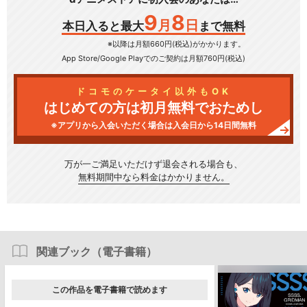
9
8
月
日
本日入ると最大
まで無料
※以降は月額660円(税込)がかかります。
App Store/Google Play
でのご契約は月額760円(税込)
ドコモのケータイ以外もOK
はじめての方は初月無料でおためし
※アプリから入会いただく場合は入会日から14日間無料
万が一ご満足いただけず
退会される場合も、
無料期間中なら料金はかかりません。
関連ブック（電子書籍）
この作品を電子書籍で読めます