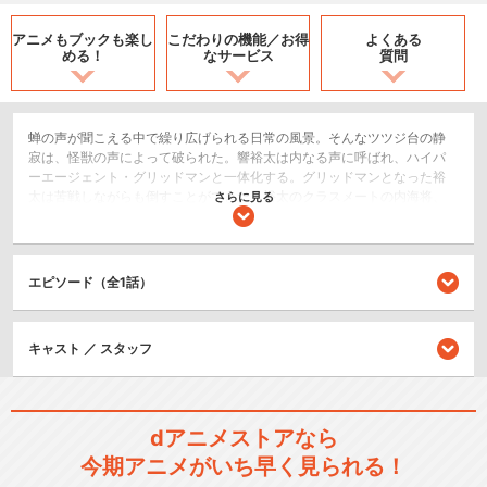
アニメもブックも
楽し
こだわりの機能／
お得
よくある
める！
なサービス
質問
蝉の声が聞こえる中で繰り広げられる日常の風景。そんなツツジ台の静
寂は、怪獣の声によって破られた。響裕太は内なる声に呼ばれ、ハイパ
ーエージェント・グリッドマンと一体化する。グリッドマンとなった裕
太は苦戦しながらも倒すことができた。裕太のクラスメートの内海将、
さらに見る
宝多六花はグリッドマンの誕生に立ち会ったことで、３人はグリッドマ
ン同盟を結成する。しかし、３人は翌日驚くべき現実に直面した。人々
から怪獣の記憶が消され、犠牲になった人々はそもそも存在しないこと
になっていたのだ。裕太たちはグリッドマンとともに、この世界に迫り
エピソード（全1話）
くる危機に向かっていくことを決意する。ツツジ台に隠された秘密と
は？ そして怪獣を操る者の目的は？
SF/ファンタジー
キャスト ／ スタッフ
ロボット/メカ
アクション/バトル
dアニメストアなら
シリーズ／関連のアニメ作品
今期アニメがいち早く見られる！