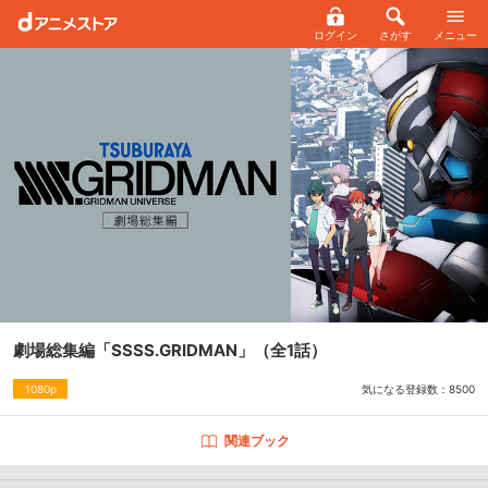
ログイン
さがす
メニュー
劇場総集編「SSSS.GRIDMAN」
（全1話）
気になる登録数：
8500
1080p
関連ブック