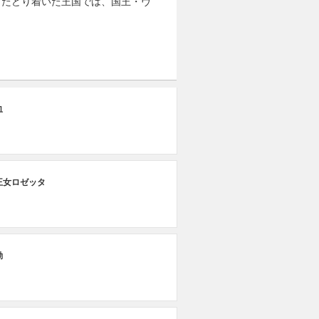
。たどり着いた王国では、国王・ヴ
血
王女ロゼッタ
動