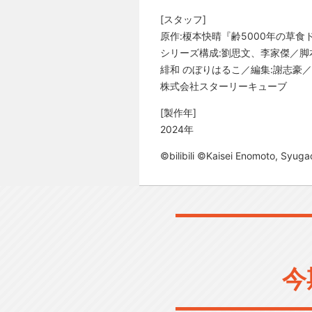
[スタッフ]
原作:榎本快晴『齢5000年の草
シリーズ構成:劉思文、李家傑／脚
緋和 のぼりはるこ／編集:謝志豪／製作
株式会社スターリーキューブ
[製作年]
2024年
©bilibili ©Kaisei Enomoto, Syu
今