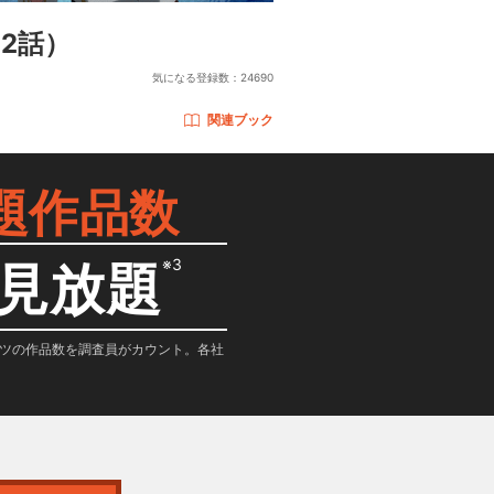
12話）
気になる登録数：
24690
関連ブック
題作品数
※3
見放題
テンツの作品数を調査員がカウント。各社