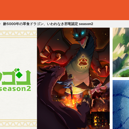
齢5000年の草食ドラゴン、いわれなき邪竜認定 season2