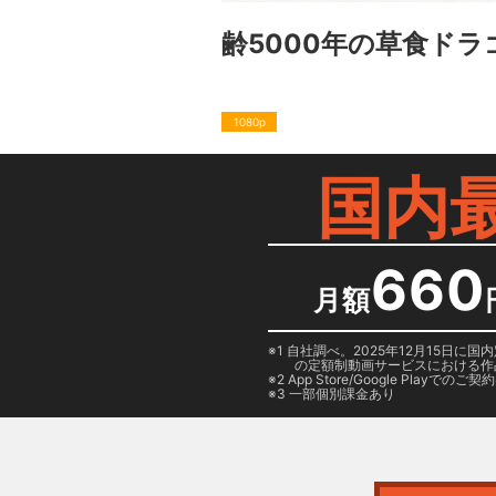
齢5000年の草食ドラゴ
1080p
国内
660
月額
1 自社調べ。2025年12月15
の定額制動画サービスにおける作
2
App Store/Google Play
でのご契約は
3 一部個別課金あり