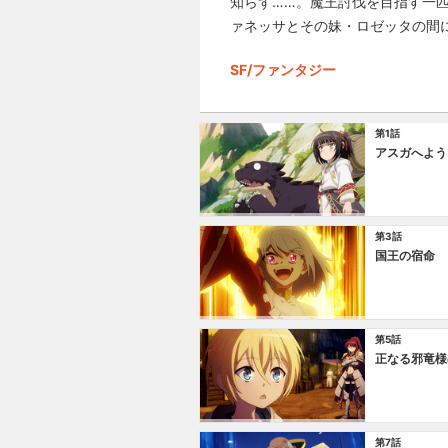
知らず……。魔王討伐を目指す一
ァネッサとその妹・ロゼッタの間
SF/ファンタジー
第1話
アスガへよう
第3話
国王の宿命
第5話
正なる邪竜様
第7話