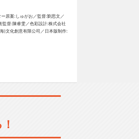
ー原案:しゅがお／監督:劉思文／
術監督:陳睿雯／色彩設計:株式会社
羽(上海)文化創意有限公司／日本版制作:
る！