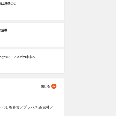
源は感情の力
の危機
ひとつに、アスガの未来へ
ルド:石谷春貴／プラバス:茶風林／