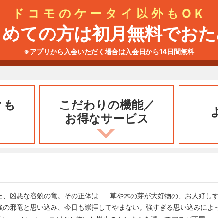
ドコモのケータイ以外もOK
じめての方は初月無料でおた
※アプリから入会いただく場合は入会日から14日間無料
クも
こだわりの機能／
お得なサービス
た、凶悪な容貌の竜。その正体は── 草や木の芽が大好物の、お人好し
強の邪竜と思い込み、今日も崇拝してやまない。強すぎる思い込みによ