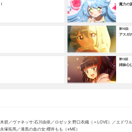
！
魔力の
第10話
アスガ
第12話
姉妹心
木碧／ヴァネッサ:石川由依／ロゼッタ:野口衣織（＝LOVE）／エドワ
:永塚拓馬／漆黒の血の女:櫻井もも（≠ME）