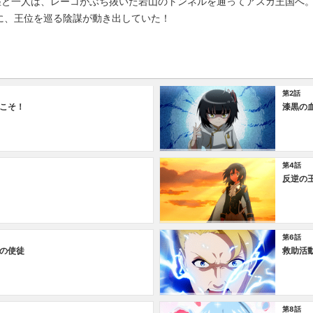
匹と一人は、レーコがぶち抜いた岩山のトンネルを通ってアスガ王国へ
に、王位を巡る陰謀が動き出していた！
第2話
こそ！
漆黒の
第4話
反逆の
第6話
の使徒
救助活
第8話