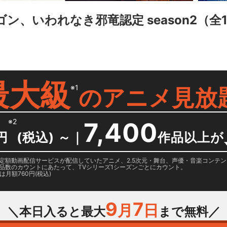
ン、いわれなき邪竜認定 season2
（全
最大級
※1
の
アニメ見放
※2
7,400
円
(税込) ～
｜
作品以上が
日に国内定額動画配信サービスが配信していたアニメ、2.5次元・舞台、声優・音楽コン
品数のカウントにあたって、TVシリーズ1シーズンごとにカウント。
月額760円(税込)
9
7
月
日
＼本日入ると最大
まで無料／