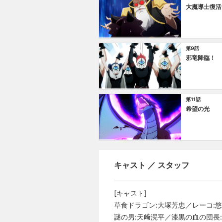
大魔導士復活
第9話
邪竜降臨！
第11話
希望の光
キャスト ／ スタッフ
[キャスト]
草食ドラゴン:大塚芳忠／レーコ:悠
謎の男:天﨑滉平／漆黒の血の団長