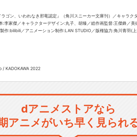
食ドラゴン、いわれなき邪竜認定』（角川スニーカー文庫刊）／キャラクタ
本:李家傑／キャラクターデザイン:丸子、胡臻／総作画監督:王傑鋒／美
:bilibili／アニメーション制作:LAN STUDIO／版権協力:角川青
gao / KADOKAWA 2022
dアニメストアなら
期アニメがいち早く見られ