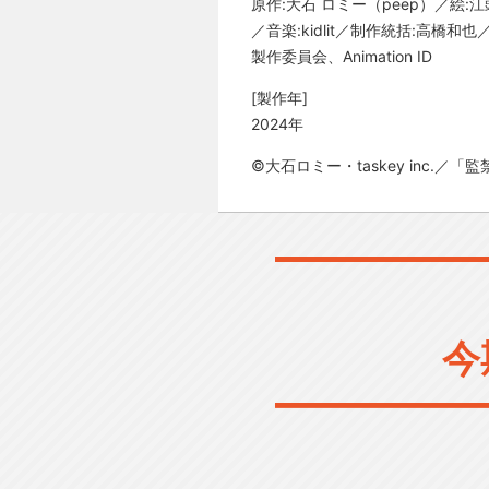
原作:大石 ロミー（peep）／絵
／音楽:kidlit／制作統括:高橋和也／ア
製作委員会、Animation ID
[製作年]
2024年
©大石ロミー・taskey inc.／
今