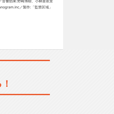
一／音響効果:野崎博樹、小林亜依里
nanogram.inc／製作:「監禁区域」
る！