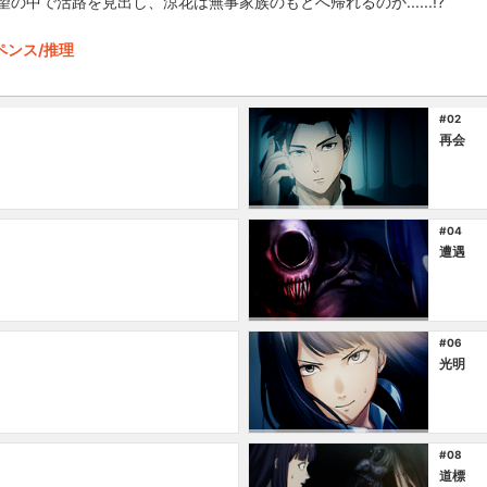
の中で活路を見出し、涼花は無事家族のもとへ帰れるのか......!?
ペンス/推理
#02
再会
#04
遭遇
#06
光明
#08
道標