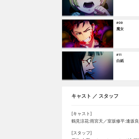
#09
魔女
#11
白紙
キャスト ／ スタッフ
[キャスト]
鶴見涼花:雨宮天／室坂修平:逢坂
[スタッフ]