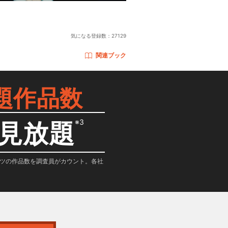
気になる登録数：
27129
関連ブック
題作品数
※3
見放題
テンツの作品数を調査員がカウント。各社