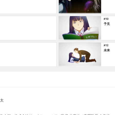
#10
予見
#12
未来
良太