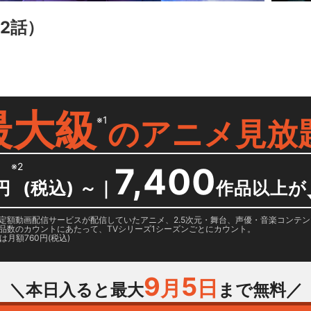
12話）
最大級
※1
の
アニメ見放
※2
7,400
円
(税込) ～
｜
作品以上が
日に国内定額動画配信サービスが配信していたアニメ、2.5次元・舞台、声優・音楽コン
品数のカウントにあたって、TVシリーズ1シーズンごとにカウント。
月額760円(税込)
9
5
月
日
＼本日入ると最大
まで無料／