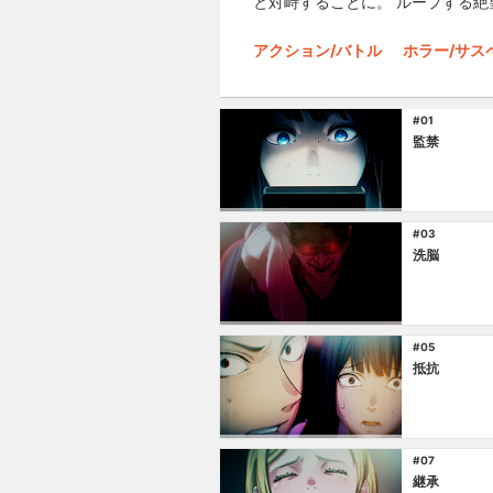
と対峙することに。 ループする絶望
アクション/バトル
ホラー/サス
#01
監禁
#03
洗脳
#05
抵抗
#07
継承