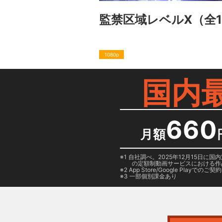
監禁区域レベルX
（全
1080p
国内
660
月額
1 自社調べ。2025年12月15
の定額制動画サービスにおける作
2
App Store/Google Play
でのご契約は
3 一部個別課金あり