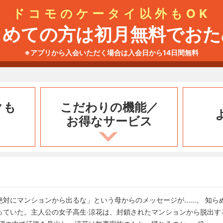
ドコモのケータイ以外もOK
じめての方は初月無料でおた
※アプリから入会いただく場合は入会日から14日間無料
クも
こだわりの機能／
お得なサービス
対にマンションから出るな」という母からのメッセージが......。 知
ていた。主人公の女子高生‧涼花は、封鎖されたマンションから脱出する