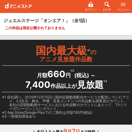
ログイン
さがす
メニュー
ジュエルステージ「オンエア！」
（全1話）
この作品は現在公開されておりません
国内最大級
※1
の
アニメ見放題作品数
660
※2
月額
円
(税込) ～
7,400
見放題
※3
作品以上が
1 自社調べ。2025年12月15日に国内定額動画配信サービスが配信していたアニ
メ、2.5次元・舞台、声優・音楽コンテンツの作品数を調査員がカウント。
各社の定額制動画サービスにおける作品数のカウントにあたって、TVシリ
ーズ1シーズンごとにカウント。
2
App Store/Google Play
でのご契約は月額760円(税込)
3 一部個別課金あり
9
7
月
日
＼本日入ると最大
まで無料／