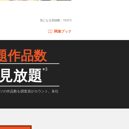
気になる登録数：
15373
関連ブック
題作品数
※3
見放題
テンツの作品数を調査員がカウント。各社