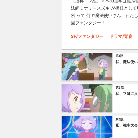
（通称・マ組）＞への進学は魔法使
法師ミナミ＝スズキ が担任として現
密 って 何 ⁉魔法使いさん、わた
園ファンタジー！
SF/ファンタジー
ドラマ/青春
第1話
私、魔法使い
第3話
私、マ研に入
第5話
私、強歩大会