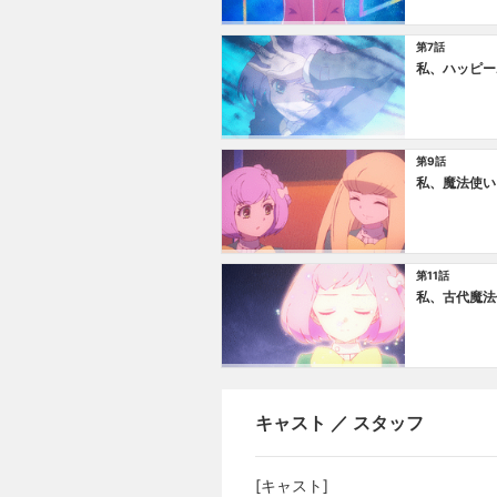
第7話
私、ハッピー
第9話
私、魔法使い
第11話
私、古代魔法
キャスト ／ スタッフ
[キャスト]