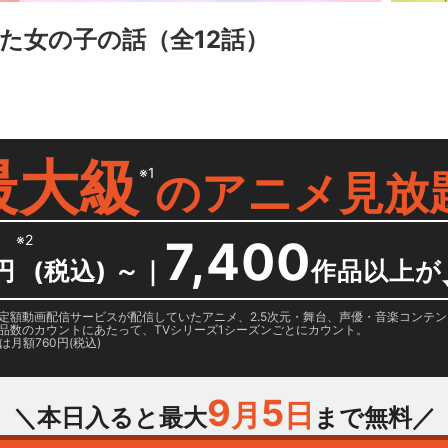
た女の子の話
（全12話）
最大級
※1
の
アニメ見放
※2
7,400
円
(税込) ～
｜
作品以上が
日に国内定額動画配信サービスが配信していたアニメ、2.5次元・舞台、声優・音楽コン
品数のカウントにあたって、TVシリーズ1シーズンごとにカウント。
月額760円(税込)
9
5
月
日
＼本日入ると最大
まで無料／