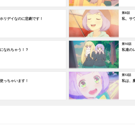
第8話
ホリデイなのに悲劇です！
私、サ
第10話
になれちゃう！？
私達の
第12話
使っちゃいます！
私は、