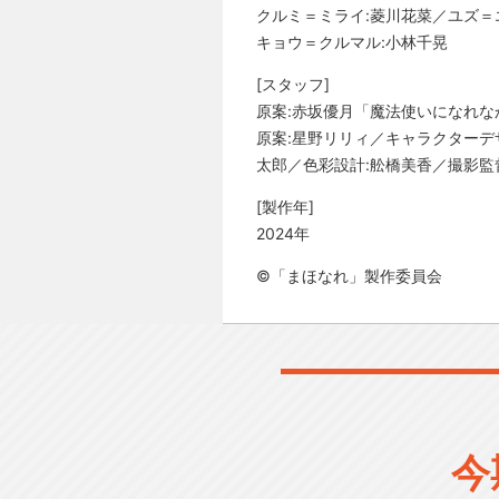
クルミ＝ミライ:菱川花菜／ユズ＝
キョウ＝クルマル:小林千晃
[スタッフ]
原案:赤坂優月「魔法使いになれな
原案:星野リリィ／キャラクターデ
太郎／色彩設計:舩橋美香／撮影監督:
[製作年]
2024年
©「まほなれ」製作委員会
今