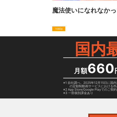
魔法使いになれなかっ
1080p
国内
660
月額
1 自社調べ。2025年12月15
の定額制動画サービスにおける作
2
App Store/Google Play
でのご契約は
3 一部個別課金あり