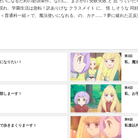
いになるための必須条件。なのに、まさかの 受験失敗 と 思 っていた
れ、学園生活は急転！訳ありげな クラスメイト に、 怪 しそうな 同好会 
し＜普通科一組＞で、魔法使いになれる、の、カナ......？夢に破れた
第2話
になりたい！
私、魔
第4話
部しまーす！
私、お
第6話
で歩きまくりまーす！
私達以