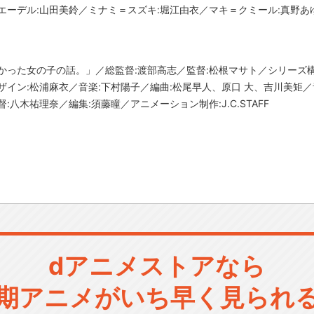
エーデル:山田美鈴／ミナミ＝スズキ:堀江由衣／マキ＝クミール:真野あ
かった女の子の話。」／総監督:渡部高志／監督:松根マサト／シリーズ
ザイン:松浦麻衣／音楽:下村陽子／編曲:松尾早人、原口 大、吉川美矩／
八木祐理奈／編集:須藤瞳／アニメーション制作:J.C.STAFF
dアニメストアなら
期アニメがいち早く見られ