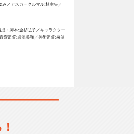
ゆみ／アスカ＝クルマル:林幸矢／
構成・脚本:金杉弘子／キャラクター
音響監督:岩浪美和／美術監督:泉健
る！