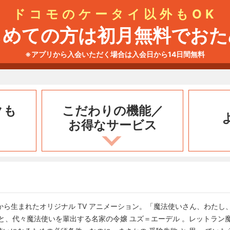
ドコモのケータイ以外もOK
じめての方は初月無料でおた
※アプリから入会いただく場合は入会日から14日間無料
クも
こだわりの機能／
お得なサービス
IMA 」から生まれたオリジナル TV アニメーション。「魔法使いさん、わ
と、代々魔法使いを輩出する名家の令嬢 ユズ＝エーデル 。レットラン