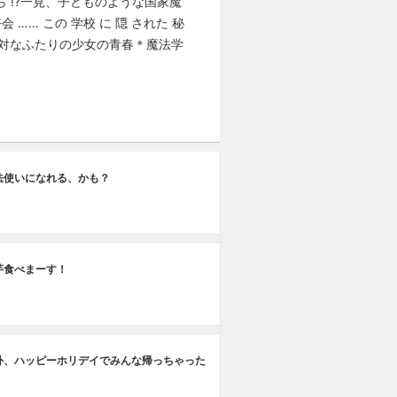
ら ⁉一見、子どものような国家魔
…… この 学校 に 隠 された 秘
正反対なふたりの少女の青春＊魔法学
法使いになれる、かも？
芋食べまーす！
外、ハッピーホリデイでみんな帰っちゃった