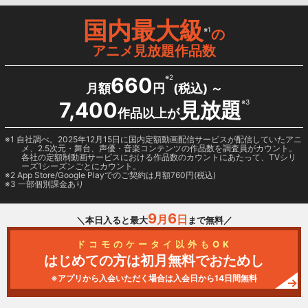
国内最大級
※1
の
アニメ見放題作品数
660
※2
月額
円
(税込) ～
7,400
見放題
※3
作品以上が
1 自社調べ。2025年12月15日に国内定額動画配信サービスが配信していたアニ
メ、2.5次元・舞台、声優・音楽コンテンツの作品数を調査員がカウント。
各社の定額制動画サービスにおける作品数のカウントにあたって、TVシリ
ーズ1シーズンごとにカウント。
2
App Store/Google Play
でのご契約は月額760円(税込)
3 一部個別課金あり
9
6
月
日
＼本日入ると最大
まで無料／
ドコモのケータイ以外もOK
はじめての方は初月無料でおためし
※アプリから入会いただく場合は入会日から14日間無料