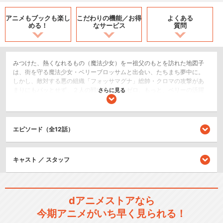
アニメもブックも
楽し
こだわりの機能／
お得
よくある
める！
なサービス
質問
みつけた、熱くなれるもの（魔法少女）をー祖父のもとを訪れた地図子
は、街を守る魔法少女・ベリーブロッサムと出会い、たちまち夢中に。
しかし、敵対する悪の組織「フォッサマグナ」総帥・クロマの攻撃があ
まりにもパッとせず、２人の戦いは見応えゼロ。もっと、ベリーの活躍
さらに見る
を愛でたい地図子はモヤモヤを募らせていく・・・。「魔法少女をもっ
と輝かせたい・・・強いてくれ、苦戦を！」その欲望（？）が、内気な
少女を悪の路に導いてゆく―。
エピソード（全12話）
SF/ファンタジー
アクション/バトル
キャスト ／ スタッフ
閉じる
dアニメストアなら
今期アニメがいち早く見られる！