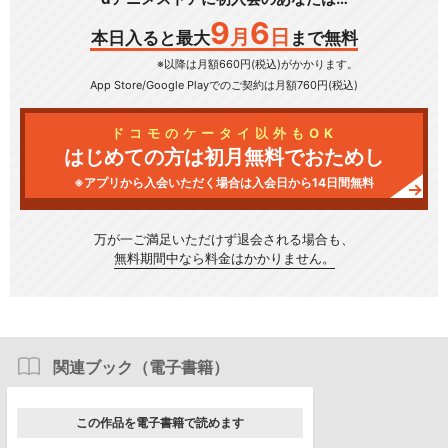
9
6
月
日
本日入ると最大
まで無料
※以降は月額660円(税込)がかかります。
App Store/Google Play
でのご契約は月額760円(税込)
ドコモのケータイ以外もOK
はじめての方は初月無料でおためし
※アプリから入会いただく場合は入会日から14日間無料
万が一ご満足いただけず
退会される場合も、
無料期間中なら料金はかかりません。
関連ブック（電子書籍）
この作品を電子書籍で読めます