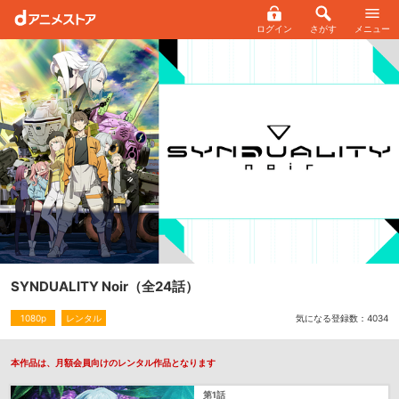
ログイン
さがす
メニュー
SYNDUALITY Noir
（全24話）
気になる登録数：
4034
1080p
レンタル
本作品は、月額会員向けのレンタル作品となります
第1話