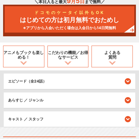
9
5
月
日
＼本日入ると最大
まで無料／
ドコモのケータイ以外もOK
はじめての方は初月無料でおためし
※アプリから入会いただく場合は入会日から14日間無料
アニメもブックも
楽し
こだわりの機能／
お得
よくある
める！
なサービス
質問
エピソード（全24話）
あらすじ ／ ジャンル
キャスト ／ スタッフ