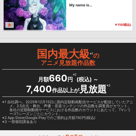
My name is…
￥110(税込)
国内最大級
※1
の
アニメ見放題作品数
660
※2
月額
円
(税込) ～
7,400
見放題
※3
作品以上が
1 自社調べ。2025年12月15日に国内定額動画配信サービスが配信していたアニ
メ、2.5次元・舞台、声優・音楽コンテンツの作品数を調査員がカウント。
各社の定額制動画サービスにおける作品数のカウントにあたって、TVシリ
ーズ1シーズンごとにカウント。
2
App Store/Google Play
でのご契約は月額760円(税込)
3 一部個別課金あり