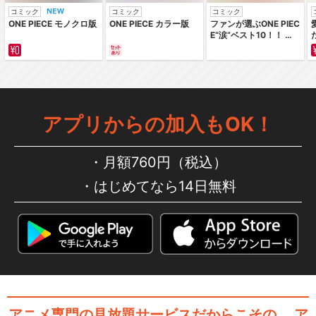
コミック
コミック
コミック
ONE PIECE モノクロ版
ONE PIECE カラー版
ファンが選ぶONE PIEC
E“涙”ベスト10！！ ～
サバイバルの海 超新星
編～ カラー版
アプリからの加入もOK！
月額760円（税込）
はじめてなら14日無料
アニメ専門の見放題サービスだからこその、
ア