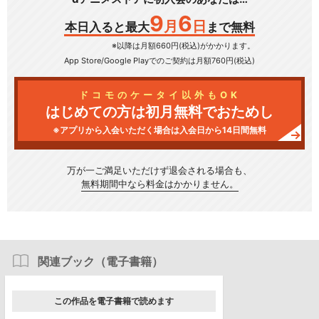
9
6
月
日
本日入ると最大
まで無料
※以降は月額660円(税込)がかかります。
App Store/Google Play
でのご契約は月額760円(税込)
ドコモのケータイ以外もOK
はじめての方は初月無料でおためし
※アプリから入会いただく場合は入会日から14日間無料
万が一ご満足いただけず
退会される場合も、
無料期間中なら料金はかかりません。
関連ブック（電子書籍）
この作品を電子書籍で読めます