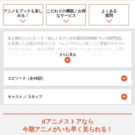
アニメもブックも
楽し
こだわりの機能／
お得
よくある
める！
なサービス
質問
全人類がニャいた！？「次にくるマンガ大賞2023WEB マンガ部門2位」
を受賞した話題のSNSマンガ、ついにTVアニメ化！ごく普通のサラリー
マンだったのに、ある日突然、ねこに転生してしまったおじさん。人間
の言葉も話せなくなり道端で困っていると、そこへ通りかかったのは、
さらに見る
おじさんが勤めている会社の社長だった。厳しい性格で知られていた社
長だったが、可愛らしいねこ（正体はおじさん）を目にしたとたん、態
度が一変し…！？正体がバレないようふるまうおじさんと、ねこに「プン
ちゃん」と名付けて溺愛する社長の、愉快でシュールなハッピーライフ
エピソード（全48話）
がスタート！
SF/ファンタジー
キャスト ／ スタッフ
コメディ/ギャグ
閉じる
dアニメストアなら
今期アニメがいち早く見られる！