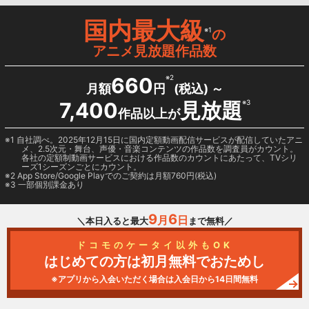
国内最大級
※1
の
アニメ見放題作品数
660
※2
月額
円
(税込) ～
7,400
見放題
※3
作品以上が
1 自社調べ。2025年12月15日に国内定額動画配信サービスが配信していたアニ
メ、2.5次元・舞台、声優・音楽コンテンツの作品数を調査員がカウント。
各社の定額制動画サービスにおける作品数のカウントにあたって、TVシリ
ーズ1シーズンごとにカウント。
2
App Store/Google Play
でのご契約は月額760円(税込)
3 一部個別課金あり
9
6
月
日
＼本日入ると最大
まで無料／
ドコモのケータイ以外もOK
はじめての方は初月無料でおためし
※アプリから入会いただく場合は入会日から14日間無料