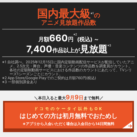
国内最大級
※1
の
アニメ見放題作品数
660
※2
月額
円
(税込) ～
7,400
見放題
※3
作品以上が
1 自社調べ。2025年12月15日に国内定額動画配信サービスが配信していたアニ
メ、2.5次元・舞台、声優・音楽コンテンツの作品数を調査員がカウント。
各社の定額制動画サービスにおける作品数のカウントにあたって、TVシリ
ーズ1シーズンごとにカウント。
2
App Store/Google Play
でのご契約は月額760円(税込)
3 一部個別課金あり
9
9
月
日
＼本日入ると最大
まで無料／
ドコモのケータイ以外もOK
はじめての方は初月無料でおためし
※アプリから入会いただく場合は入会日から14日間無料