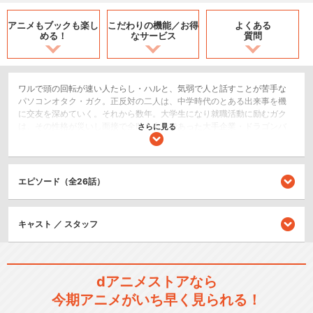
アニメもブックも
楽し
こだわりの機能／
お得
よくある
める！
なサービス
質問
ワルで頭の回転が速い人たらし・ハルと、気弱で人と話すことが苦手な
パソコンオタク・ガク。正反対の二人は、中学時代のとある出来事を機
に交友を深めていく。それから数年。大学生になり就職活動に励むガク
は、その性格が災いし面接で全敗。本命であった大手企業・ドラゴンバ
さらに見る
ンク本社の窓拭きバイトをしていたところ、ハルに一緒に起業しないか
と持ちかけられる。「俺らのワガママは、世界一だ」この世の全てを手
にいれるため、1兆ドルを稼いで駆け上がる、二人の超予測不能な起業サ
バイバルが始まる！
エピソード（全26話）
ドラマ/青春
キャスト ／ スタッフ
閉じる
dアニメストアなら
今期アニメがいち早く見られる！