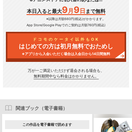
9
9
月
日
本日入ると最大
まで無料
※以降は月額660円(税込)がかかります。
App Store/Google Play
でのご契約は月額760円(税込)
ドコモのケータイ以外もOK
はじめての方は初月無料でおためし
※アプリから入会いただく場合は入会日から14日間無料
万が一ご満足いただけず
退会される場合も、
無料期間中なら料金はかかりません。
関連ブック（電子書籍）
この作品を電子書籍で読めます