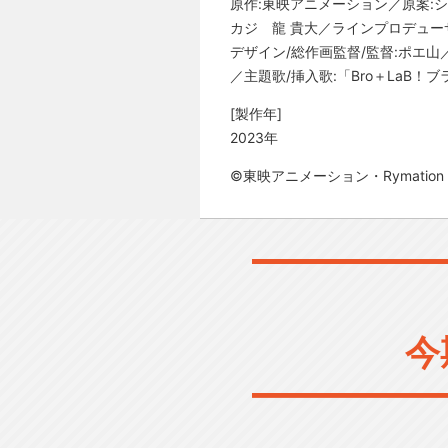
原作:東映アニメーション／原案:
カジ 龍 貴大／ラインプロデュー
デザイン/総作画監督/監督:ポエ山
／主題歌/挿入歌:「Bro＋LaB
[製作年]
2023年
©東映アニメーション・Rymation・A
今