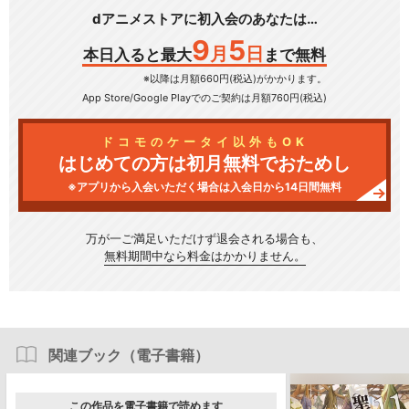
dアニメストアに初入会のあなたは…
9
5
月
日
本日入ると最大
まで無料
※以降は月額660円(税込)がかかります。
App Store/Google Play
でのご契約は月額760円(税込)
ドコモのケータイ以外もOK
はじめての方は初月無料でおためし
※アプリから入会いただく場合は入会日から14日間無料
万が一ご満足いただけず
退会される場合も、
無料期間中なら料金はかかりません。
関連ブック（電子書籍）
この作品を電子書籍で読めます