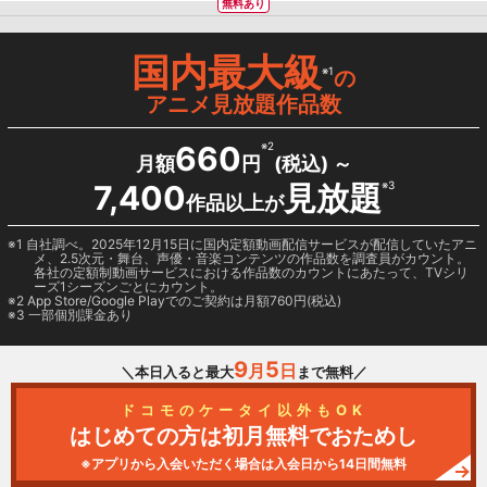
無料あり
国内最大級
※1
の
アニメ見放題作品数
660
※2
月額
円
(税込) ～
7,400
見放題
※3
作品以上が
1 自社調べ。2025年12月15日に国内定額動画配信サービスが配信していたアニ
メ、2.5次元・舞台、声優・音楽コンテンツの作品数を調査員がカウント。
各社の定額制動画サービスにおける作品数のカウントにあたって、TVシリ
ーズ1シーズンごとにカウント。
2
App Store/Google Play
でのご契約は月額760円(税込)
3 一部個別課金あり
9
5
月
日
＼本日入ると最大
まで無料／
ドコモのケータイ以外もOK
はじめての方は初月無料でおためし
※アプリから入会いただく場合は入会日から14日間無料