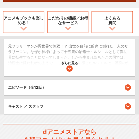
アニメもブックも
楽し
こだわりの機能／
お得
よくある
める！
なサービス
質問
元サラリーマンが異世界で無双！？ 出世を目前に凶弾に倒れた一人のサ
ラリーマン。なぜか神様によって十五歳の治癒士・ルシエルとして異世
界に転生することになってしまった。しかも生まれ落ちたこの国では、
治癒士は嫌われ者のようで……。身の危険を感じたルシエルは、護身のた
さらに見る
め敢えて冒険者ギルドの門を叩く。しかし、訓練は想像以上に厳しく、
さらには「物体X」という謎の飲み物を飲まされる毎日。あれ？ 何だか
治癒士とは関係ない生活のような……？ “ドＭ”で”ゾンビ”な“治癒士”の生
き残りをかけた日常が始まる――！
エピソード（全12話）
SF/ファンタジー
キャスト ／ スタッフ
閉じる
dアニメストアなら