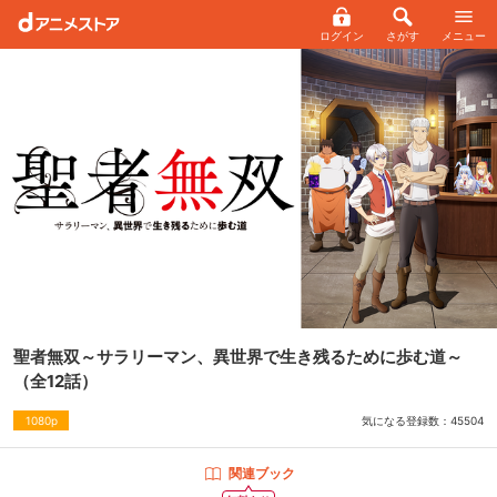
ログイン
さがす
メニュー
聖者無双～サラリーマン、異世界で生き残るために歩む道～
（全12話）
気になる登録数：
45504
1080p
関連ブック