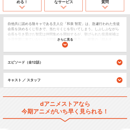
める！
なサービス
質問
自他共に認める陰キャである主人公「和泉 智宏」は、急遽行われた生徒
会長を決めるくじ引きで、当たりくじを引いてしまう。しぶしぶながら
会長を引き受けた智宏は仲間集めを開始するが、挙げられた役員候補は
全員学園に来ていない！？同級生の「常磐華乃」、後輩の「錦あす
さらに見る
み」、そして妹の「和泉妃愛」を引き入れる中、音信不通だった前会長
「鎌倉詩桜」、智宏のクラスメイトである「竜閑天梨」の二人まで現れ
て……！アニメでは、ゲームで見ることのできなかった、主人公不在の中
で繰り広げられる５人の物語をお届けします！不登校から脱却した彼女
エピソード（全12話）
たちが、生徒会の枠組みを超えて巻き起こす、青春日常コメディが開
幕！
コメディ/ギャグ
キャスト ／ スタッフ
ドラマ/青春
閉じる
dアニメストアなら
今期アニメがいち早く見られる！