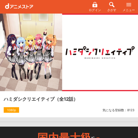
ログイン
さがす
メニュー
ハミダシクリエイティブ
（全12話）
気になる登録数：
8123
1080p
国内最大級
※1