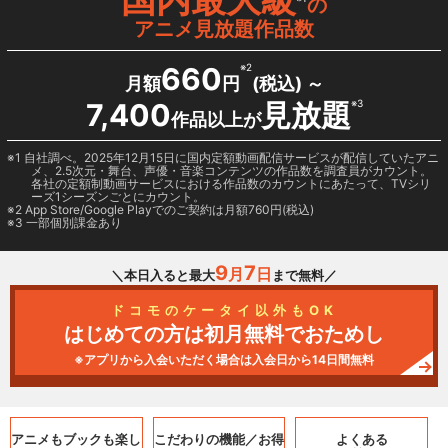
の
アニメ見放題作品数
660
※2
月額
円
(税込) ～
7,400
見放題
※3
作品以上が
1 自社調べ。2025年12月15日に国内定額動画配信サービスが配信していたアニ
メ、2.5次元・舞台、声優・音楽コンテンツの作品数を調査員がカウント。
各社の定額制動画サービスにおける作品数のカウントにあたって、TVシリ
ーズ1シーズンごとにカウント。
2
App Store/Google Play
でのご契約は月額760円(税込)
3 一部個別課金あり
9
7
月
日
＼本日入ると最大
まで無料／
ドコモのケータイ以外もOK
はじめての方は初月無料でおためし
※アプリから入会いただく場合は入会日から14日間無料
アニメもブックも
楽し
こだわりの機能／
お得
よくある