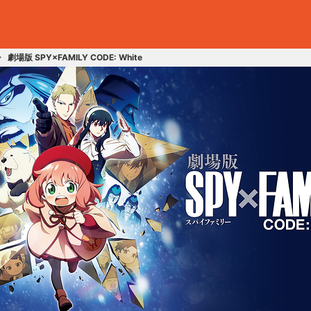
劇場版 SPY×FAMILY CODE: White