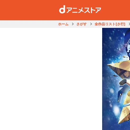
ホーム
さがす
全作品リスト[さ行]