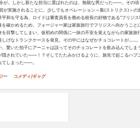
指令が。しかし新たな担当に選ばれたのは、無能な男だった――。その頃
習が実施されることに。少しでもオペレーション＜梟(ストリクス)＞の進展
界平和を守る為、ロイドは審査員長を務める校長の好物である“フリジス
味を確かめるため、フォージャー家は家族旅行でフリジスへ向かうこと
終を目撃してしまい、仮初めの関係に一抹の不安を覚えながらの家族旅
怪しげなトランクケースを発見。その中にはなぜかチョコレートが……
い、驚いた拍子にアーニャは誤ってそのチョコレートを飲み込んでしま
が隠されていた――！？そしてたたみかけるように、旅先で起こるハプ
れてしまった――。
タジー
コメディ/ギャグ