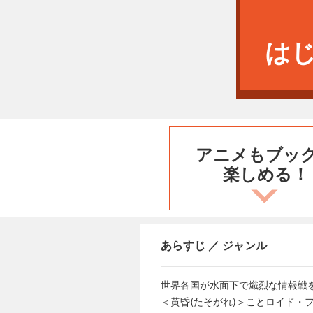
は
アニメもブッ
楽しめる！
あらすじ ／ ジャンル
世界各国が水面下で熾烈な情報戦を
＜黄昏(たそがれ)＞ことロイド・