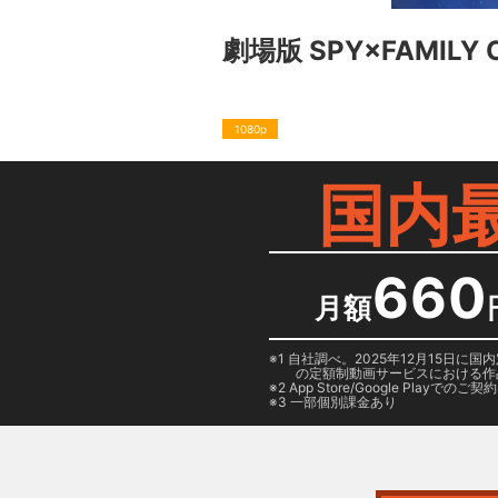
劇場版 SPY×FAMILY C
1080p
国内
660
月額
1 自社調べ。2025年12月15
の定額制動画サービスにおける作
2
App Store/Google Play
でのご契約は
3 一部個別課金あり