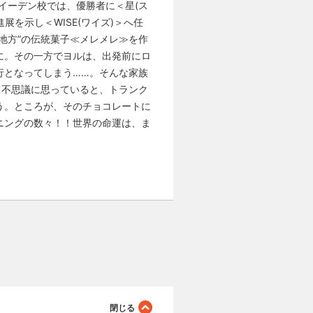
イーデン校では、優勝者に＜星(ス
を示し＜WISE(ワイズ)＞へ任
地方”の伝統菓子≪メレメレ≫を作
に。その一方でヨルは、出発前にロ
行となってしまう……。そんな家族
。不思議に思っていると、トランク
う。ところが、そのチョコレートに
ニングの数々！！世界の命運は、ま