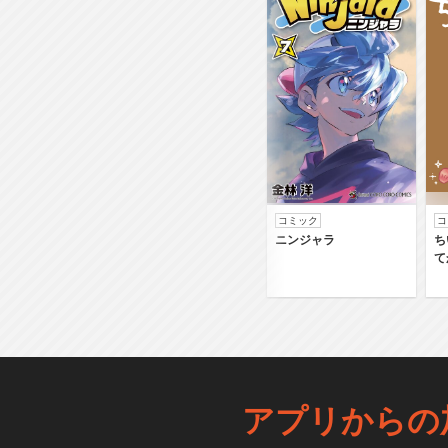
コミック
コ
ニンジャラ
ち
て
アプリからの