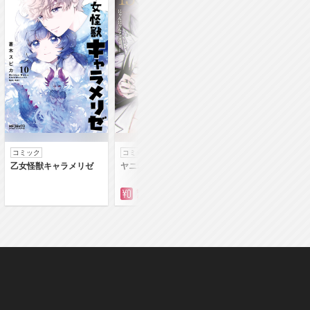
コミック
コミック
コミック
乙女怪獣キャラメリゼ
ヤニねこ
落第賢者の学院無
～二度目の転生、Ｓ
クチート魔術師冒険