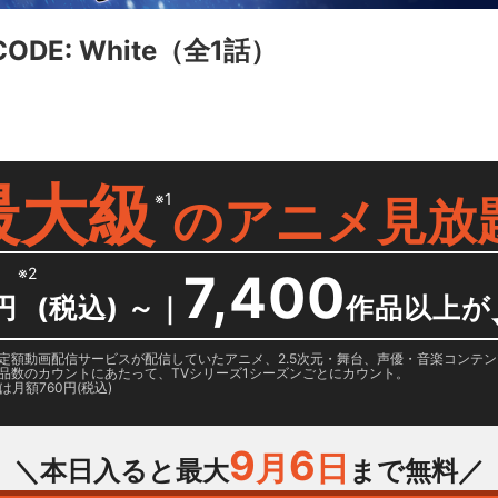
ODE: White
（全1話）
最大級
※1
の
アニメ見放
※2
7,400
円
(税込) ～
｜
作品以上が
日に国内定額動画配信サービスが配信していたアニメ、2.5次元・舞台、声優・音楽コン
品数のカウントにあたって、TVシリーズ1シーズンごとにカウント。
月額760円(税込)
9
6
月
日
＼本日入ると最大
まで無料／