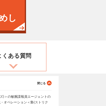
めし
よくある
質問
イズ)＞の敏腕諜報員エージェントの
・オペレーション＜梟(ストリク