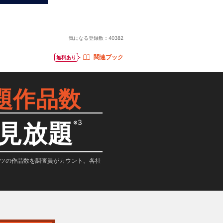
気になる登録数：
40382
関連ブック
無料あり
題作品数
※3
見放題
テンツの作品数を調査員がカウント。各社