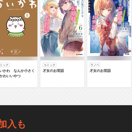
ミック
コミック
ラノベ
いかわ なんか小さく
才女のお世話
才女のお世話
かわいいやつ
加入も