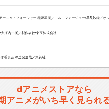
アーニャ・フォージャー:種﨑敦美／ヨル・フォージャー:早見沙織／ボ
本:大河内一楼／製作会社:東宝株式会社
Y」製作委員会 ©遠藤達哉／集英社
dアニメストアなら
期アニメがいち早く見られ