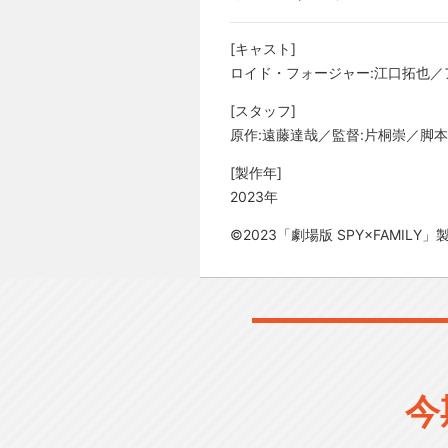
[キャスト]
ロイド・フォージャー:江口拓也／
[スタッフ]
原作:遠藤達哉／監督:片桐崇／脚
[製作年]
2023年
©2023「劇場版 SPY×FAMIL
今