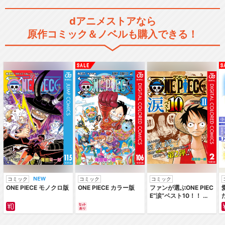
dアニメストアなら
原作コミック＆ノベルも購入できる！
コミック
コミック
コミック
ONE PIECE モノクロ版
ONE PIECE カラー版
ファンが選ぶONE PIEC
E“涙”ベスト10！！ ～
サバイバルの海 超新星
編～ カラー版