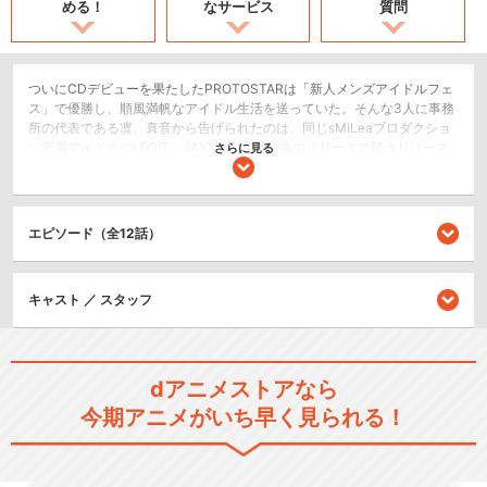
める！
なサービス
質問
ついにCDデビューを果たしたPROTOSTARは「新人メンズアイドルフェ
ス」で優勝し、順風満帆なアイドル生活を送っていた。そんな3人に事務
所の代表である凛、真音から告げられたのは、同じsMiLeaプロダクショ
ン所属アイドルのLEGIT、JAXX/JAXXと新曲のリリースで競うリリース
さらに見る
バトルだった。リリースバトルをきっかけに様々な困難にぶつかるアイ
ドル達。彼らに待っている結末とは...?!
ドラマ/青春
エピソード（全12話）
シリーズ／関連のアニメ作品
キャスト ／ スタッフ
UniteUp!
dアニメストアなら
今期アニメがいち早く見られる！
閉じる