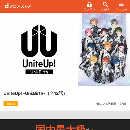
ログイン
さがす
メニュー
UniteUp! -Uni:Birth-
（全12話）
気になる登録数：
3785
1080p
国内最大級
※1