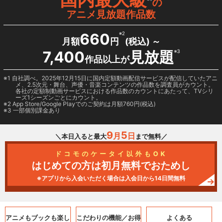
の
アニメ見放題作品数
660
※2
月額
円
(税込) ～
7,400
見放題
※3
作品以上が
1 自社調べ。2025年12月15日に国内定額動画配信サービスが配信していたアニ
メ、2.5次元・舞台、声優・音楽コンテンツの作品数を調査員がカウント。
各社の定額制動画サービスにおける作品数のカウントにあたって、TVシリ
ーズ1シーズンごとにカウント。
2
App Store/Google Play
でのご契約は月額760円(税込)
3 一部個別課金あり
9
5
月
日
＼本日入ると最大
まで無料／
ドコモのケータイ以外もOK
はじめての方は初月無料でおためし
※アプリから入会いただく場合は入会日から14日間無料
アニメもブックも
楽し
こだわりの機能／
お得
よくある