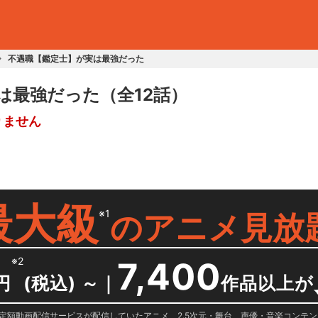
不遇職【鑑定士】が実は最強だった
は最強だった
（全12話）
りません
最大級
※1
の
アニメ見放
※2
7,400
円
(税込) ～
｜
作品以上が
日に国内定額動画配信サービスが配信していたアニメ、2.5次元・舞台、声優・音楽コン