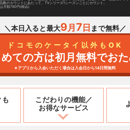
品数のカウントにあたって、TVシリーズ1シーズンごとにカウント。
月額760円(税込)
9
7
月
日
＼本日入ると最大
まで無料／
ドコモのケータイ以外もOK
じめての方は初月無料でおた
※アプリから入会いただく場合は入会日から14日間無料
クも
こだわりの機能／
お得なサービス