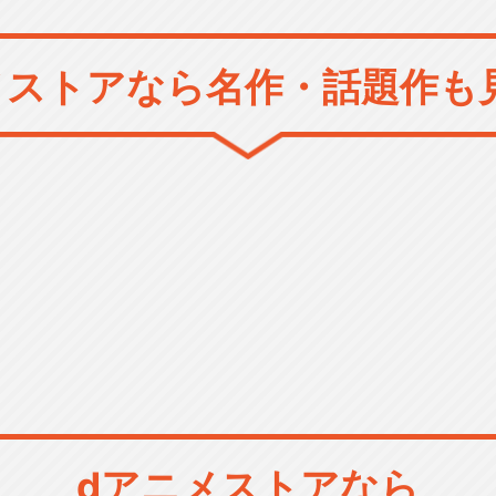
メストアなら
名作・話題作も
dアニメストアなら