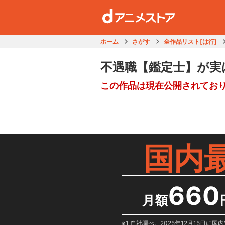
ホーム
さがす
全作品リスト[は行]
不遇職【鑑定士】が実
この作品は現在公開されてお
国内
660
月額
1 自社調べ。2025年12月15