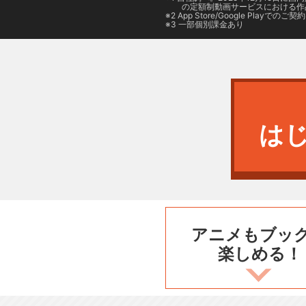
の定額制動画サービスにおける作
2
App Store/Google Play
でのご契約は
3 一部個別課金あり
は
アニメもブッ
楽しめる！