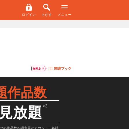
ログイン
さがす
メニュー
関連ブック
無料あり
題作品数
※3
見放題
テンツの作品数を調査員がカウント。各社