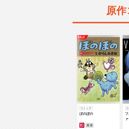
原作
コミック
コ
ぼのぼの
フ
ァ