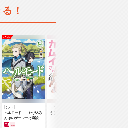
きる！
ラノベ
コミック
コミック
ヘルモード ～やり込み
うしろの正面カムイさん
うちの弟どもがすみ
好きのゲーマーは廃設定
ん
の異世界で無双する～