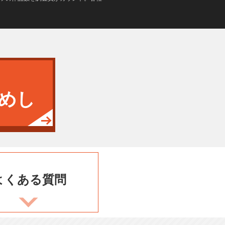
めし
よくある
質問