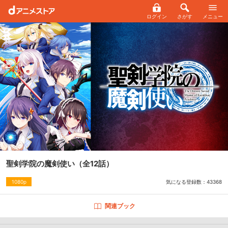
ログイン
さがす
メニュー
聖剣学院の魔剣使い
（全12話）
気になる登録数：
43368
1080p
関連ブック