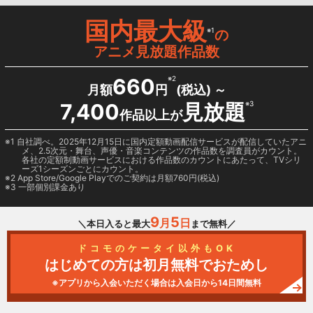
国内最大級
※1
の
アニメ見放題作品数
660
※2
月額
円
(税込) ～
7,400
見放題
※3
作品以上が
1 自社調べ。2025年12月15日に国内定額動画配信サービスが配信していたアニ
メ、2.5次元・舞台、声優・音楽コンテンツの作品数を調査員がカウント。
各社の定額制動画サービスにおける作品数のカウントにあたって、TVシリ
ーズ1シーズンごとにカウント。
2
App Store/Google Play
でのご契約は月額760円(税込)
3 一部個別課金あり
9
5
月
日
＼本日入ると最大
まで無料／
ドコモのケータイ以外もOK
はじめての方は初月無料でおためし
※アプリから入会いただく場合は入会日から14日間無料