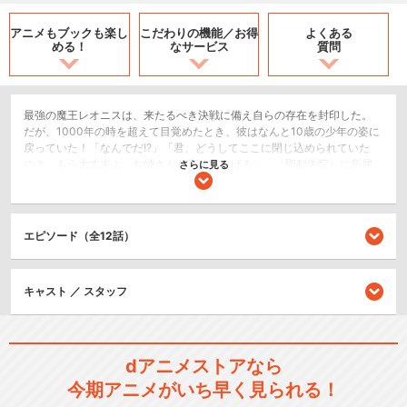
アニメもブックも
楽し
こだわりの機能／
お得
よくある
める！
なサービス
質問
最強の魔王レオニスは、来たるべき決戦に備え自らの存在を封印した。
だが、1000年の時を超えて目覚めたとき、彼はなんと10歳の少年の姿に
戻っていた！「なんでだ!?」「君、どうしてここに閉じ込められていた
の？ もう大丈夫よ。お姉さんが守ってあげる」。〈聖剣学院〉に所属
さらに見る
する美少女リーセリアに保護されたレオニスは、変わり果てた世界に愕
然。未知なる敵〈ヴォイド〉、〈第〇七戦術都市〉、武器の形をとる異
能の力――〈聖剣〉。聞き慣れない言葉に戸惑いつつも、彼は〈聖剣学
院〉に入学することに。魔術の失われた未来世界で、最強魔王と美少女
エピソード（全12話）
たちの織りなす聖剣と魔剣の学園ソード・ファンタジーが幕を開ける！
SF/ファンタジー
キャスト ／ スタッフ
アクション/バトル
閉じる
dアニメストアなら
今期アニメがいち早く見られる！