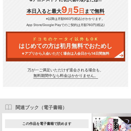
9
5
月
日
本日入ると最大
まで無料
※以降は月額660円(税込)がかかります。
App Store/Google Play
でのご契約は月額760円(税込)
ドコモのケータイ以外もOK
はじめての方は初月無料でおためし
※アプリから入会いただく場合は入会日から14日間無料
万が一ご満足いただけず
退会される場合も、
無料期間中なら料金はかかりません。
関連ブック（電子書籍）
この作品を電子書籍で読めます