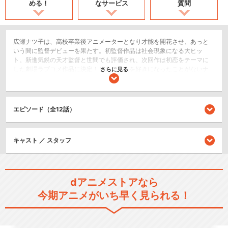
める！
なサービス
質問
広瀬ナツ子は、高校卒業後アニメーターとなり才能を開花させ、あっと
いう間に監督デビューを果たす。初監督作品は社会現象になる大ヒッ
ト。新進気鋭の天才監督と世間でも評価され、次回作は初恋をテーマに
した劇場ラブコメ作品に決定！しかし、人を好きになったことがないナ
さらに見る
ツ子は初恋がよくわからず、コンテが描けなくなり映画制作が行き詰
る。そんなある日、コンテ作業中に意識を失い、目が覚めるとそこは、
子供の頃に夢中になったアニメ映画『滅びゆく物語』の世界だった。
エピソード（全12話）
恋愛/ラブコメ
ドラマ/青春
キャスト ／ スタッフ
閉じる
dアニメストアなら
今期アニメがいち早く見られる！