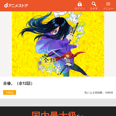
ログイン
さがす
メニュー
全修。
（全12話）
気になる登録数：
44808
1080p
国内最大級
※1