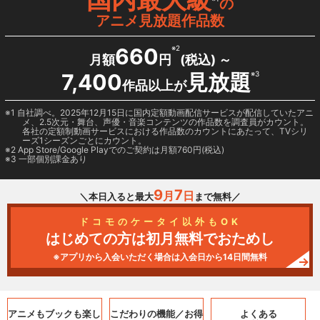
の
アニメ見放題作品数
660
※2
月額
円
(税込) ～
7,400
見放題
※3
作品以上が
1 自社調べ。2025年12月15日に国内定額動画配信サービスが配信していたアニ
メ、2.5次元・舞台、声優・音楽コンテンツの作品数を調査員がカウント。
各社の定額制動画サービスにおける作品数のカウントにあたって、TVシリ
ーズ1シーズンごとにカウント。
2
App Store/Google Play
でのご契約は月額760円(税込)
3 一部個別課金あり
9
7
月
日
＼本日入ると最大
まで無料／
ドコモのケータイ以外もOK
はじめての方は初月無料でおためし
※アプリから入会いただく場合は入会日から14日間無料
アニメもブックも
楽し
こだわりの機能／
お得
よくある