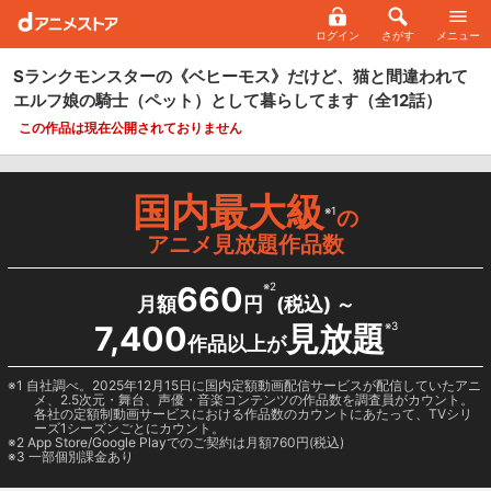
ログイン
さがす
メニュー
Sランクモンスターの《ベヒーモス》だけど、猫と間違われて
エルフ娘の騎士（ペット）として暮らしてます
（全12話）
この作品は現在公開されておりません
国内最大級
※1
の
アニメ見放題作品数
660
※2
月額
円
(税込) ～
7,400
見放題
※3
作品以上が
1 自社調べ。2025年12月15日に国内定額動画配信サービスが配信していたアニ
メ、2.5次元・舞台、声優・音楽コンテンツの作品数を調査員がカウント。
各社の定額制動画サービスにおける作品数のカウントにあたって、TVシリ
ーズ1シーズンごとにカウント。
2
App Store/Google Play
でのご契約は月額760円(税込)
3 一部個別課金あり