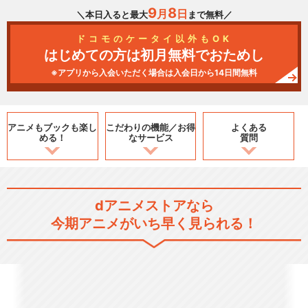
9
8
月
日
＼本日入ると最大
まで無料／
ドコモのケータイ以外もOK
はじめての方は初月無料でおためし
※アプリから入会いただく場合は入会日から14日間無料
アニメもブックも
楽し
こだわりの機能／
お得
よくある
める！
なサービス
質問
dアニメストアなら
今期アニメがいち早く見られる！