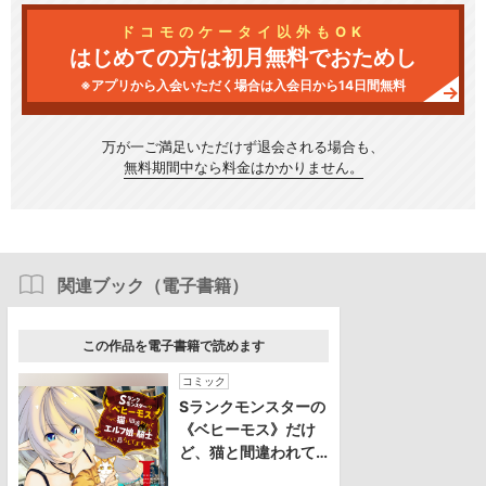
ドコモのケータイ以外もOK
はじめての方は初月無料でおためし
※アプリから入会いただく場合は入会日から14日間無料
万が一ご満足いただけず
退会される場合も、
無料期間中なら料金はかかりません。
関連ブック（電子書籍）
この作品を電子書籍で読めます
コミック
Sランクモンスターの
《ベヒーモス》だけ
ど、猫と間違われて
エルフ娘の騎士(ペッ