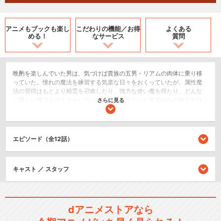
アニメもブックも
楽し
こだわりの機能／
お得
よくある
める！
なサービス
質問
晩酌を楽しんでいた男は、気づけば貴族の五男・リアムの肉体に乗り移
っていた。憧れの魔法を練習する気楽な日々をおくっていたが、属性魔
法の習得はもとより精霊を召喚したり、強力な使い魔を得たり、どんな
に難しい魔法もマスターしていく！没落予定だった実家からの独立を目
さらに見る
指して冒険者になった彼は、いつのまにか世界屈指の魔術師に成り上が
っていくのだった！最強貴族による自由気ままな魔法ファンタジー開
幕！
エピソード（全12話）
SF/ファンタジー
アクション/バトル
キャスト ／ スタッフ
閉じる
dアニメストアなら