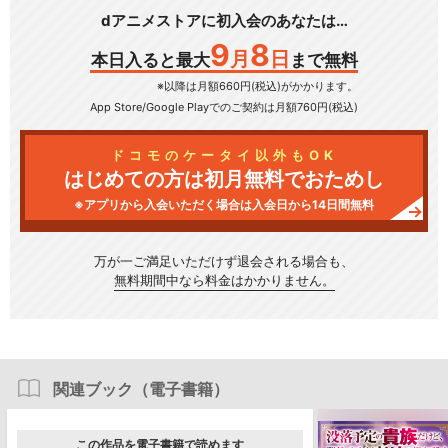
dアニメストアに初入会のあなたは…
9
8
月
日
本日入ると最大
まで無料
※以降は月額660円(税込)がかかります。
App Store/Google Play
でのご契約は月額760円(税込)
ドコモのケータイ以外もOK
はじめての方は初月無料でおためし
※アプリから入会いただく場合は入会日から14日間無料
万が一ご満足いただけず
退会される場合も、
無料期間中なら料金はかかりません。
関連ブック（電子書籍）
この作品を電子書籍で読めます