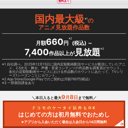
無料あり
国内最大級
※1
の
アニメ見放題作品数
660
※2
月額
円
(税込) ～
7,400
見放題
※3
作品以上が
1 自社調べ。2025年12月15日に国内定額動画配信サービスが配信していたアニ
メ、2.5次元・舞台、声優・音楽コンテンツの作品数を調査員がカウント。
各社の定額制動画サービスにおける作品数のカウントにあたって、TVシリ
ーズ1シーズンごとにカウント。
2
App Store/Google Play
でのご契約は月額760円(税込)
3 一部個別課金あり
9
8
月
日
＼本日入ると最大
まで無料／
ドコモのケータイ以外もOK
はじめての方は初月無料でおためし
※アプリから入会いただく場合は入会日から14日間無料