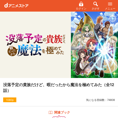
ログイン
さがす
メニュー
没落予定の貴族だけど、暇だったから魔法を極めてみた
（全12
話）
気になる登録数：
74808
1080p
関連ブック