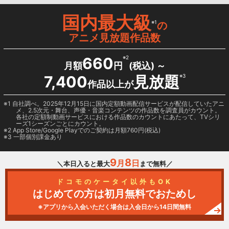
国内最大級
※1
の
アニメ見放題作品数
660
※2
月額
円
(税込) ～
7,400
見放題
※3
作品以上が
1 自社調べ。2025年12月15日に国内定額動画配信サービスが配信していたアニ
メ、2.5次元・舞台、声優・音楽コンテンツの作品数を調査員がカウント。
各社の定額制動画サービスにおける作品数のカウントにあたって、TVシリ
ーズ1シーズンごとにカウント。
2
App Store/Google Play
でのご契約は月額760円(税込)
3 一部個別課金あり
9
8
月
日
＼本日入ると最大
まで無料／
ドコモのケータイ以外もOK
はじめての方は初月無料でおためし
※アプリから入会いただく場合は入会日から14日間無料