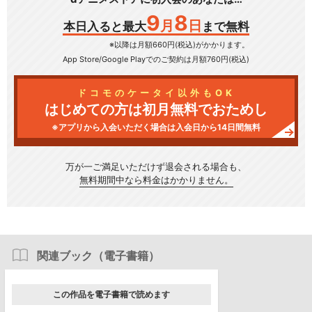
9
8
月
日
本日入ると最大
まで無料
※以降は月額660円(税込)がかかります。
App Store/Google Play
でのご契約は月額760円(税込)
ドコモのケータイ以外もOK
はじめての方は初月無料でおためし
※アプリから入会いただく場合は入会日から14日間無料
万が一ご満足いただけず
退会される場合も、
無料期間中なら料金はかかりません。
関連ブック（電子書籍）
この作品を電子書籍で読めます