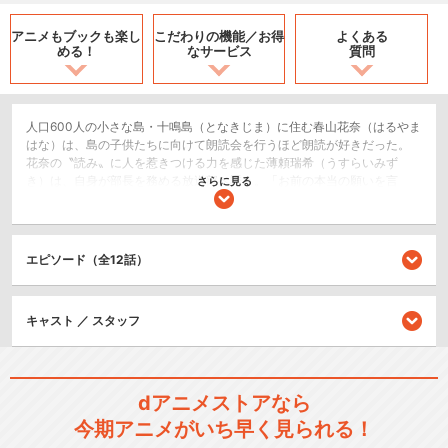
アニメもブックも
楽し
こだわりの機能／
お得
よくある
める！
なサービス
質問
人口600人の小さな島・十鳴島（となきじま）に住む春山花奈（はるやま
はな）は、島の子供たちに向けて朗読会を行うほど朗読が好きだった。
花奈の〝読み〟に人を惹きつける力を感じた薄頼瑞希（うすらいみず
き）は、自身が部長を務める放送部へ誘う。「お前の本当の願いを言
さらに見る
え、アタシが叶えてやる」「私、放送部に入りたいです」入部を決意し
た花奈は、たくさんの〝初めて〟を放送部のメンバーと共にし、大好き
な朗読を深めていく…。
エピソード（全12話）
ドラマ/青春
閉じる
キャスト ／ スタッフ
dアニメストアなら
今期アニメがいち早く見られる！