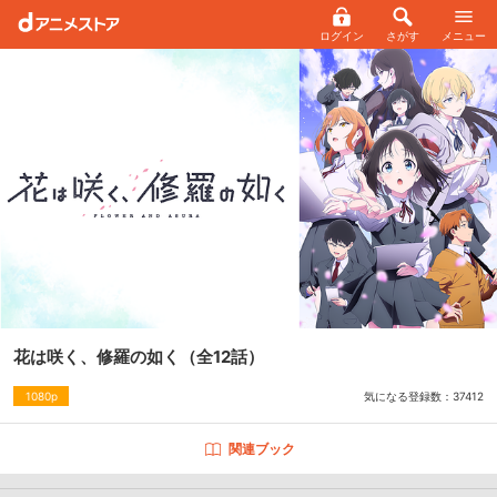
ログイン
さがす
メニュー
花は咲く、修羅の如く
（全12話）
気になる登録数：
37412
1080p
関連ブック