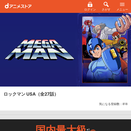
ログイン
さがす
メニュー
ロックマン USA
（全27話）
気になる登録数：
818
国内最大級
※1