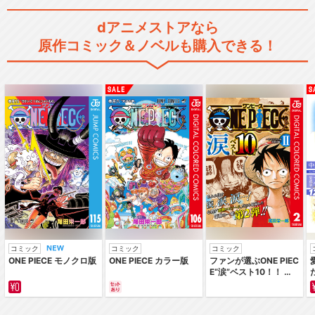
劇場版 ロックマンエグゼ 光
と闇の遺産
dアニメストアなら
原作コミック＆ノベルも購入できる！
流星のロックマン
流星のロックマン トライブ
コミック
コミック
コミック
ONE PIECE モノクロ版
ONE PIECE カラー版
ファンが選ぶONE PIEC
閉じる
E“涙”ベスト10！！ ～
サバイバルの海 超新星
編～ カラー版