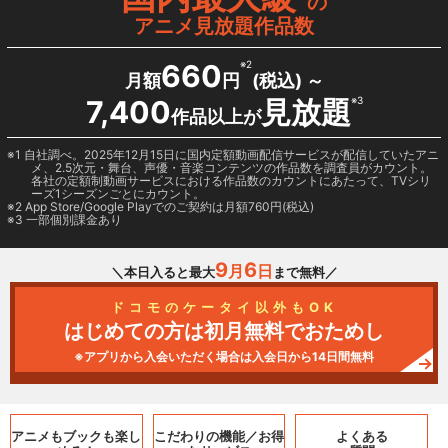
の
アニメ見放題作品数
660
※2
月額
円
(税込) ～
7,400
見放題
※3
作品以上が
1 自社調べ。2025年12月15日に国内定額動画配信サービスが配信していたアニ
メ、2.5次元・舞台、声優・音楽コンテンツの作品数を調査員がカウント。
各社の定額制動画サービスにおける作品数のカウントにあたって、TVシリ
ーズ1シーズンごとにカウント。
2
App Store/Google Play
でのご契約は月額760円(税込)
3 一部個別課金あり
9
6
月
日
＼本日入ると最大
まで無料／
ドコモのケータイ以外もOK
はじめての方は初月無料でおためし
※アプリから入会いただく場合は入会日から14日間無料
アニメもブックも
楽し
こだわりの機能／
お得
よくある