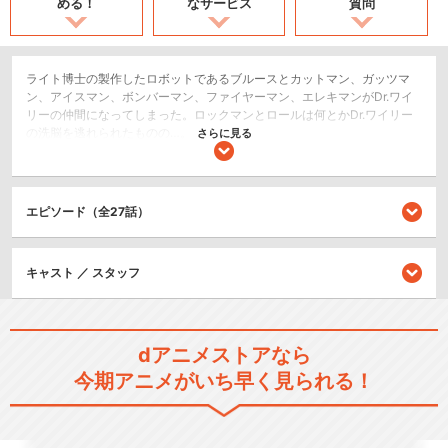
める！
なサービス
質問
ライト博士の製作したロボットであるブルースとカットマン、ガッツマ
ン、アイスマン、ボンバーマン、ファイヤーマン、エレキマンがDr.ワイ
リーの仲間になってしまった。ロックマンとロールは何とかDr.ワイリー
の洗脳を逃れられたものの…。
さらに見る
ロボット/メカ
アクション/バトル
エピソード（全27話）
シリーズ／関連のアニメ作品
キャスト ／ スタッフ
ロックマンエグゼ
dアニメストアなら
今期アニメがいち早く見られる！
ロックマンエグゼ アクセス