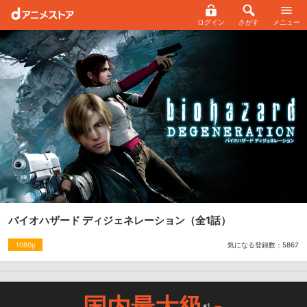
ログイン
さがす
メニュー
バイオハザード ディジェネレーション
（全1話）
気になる登録数：
5867
1080p
国内最大級
※1