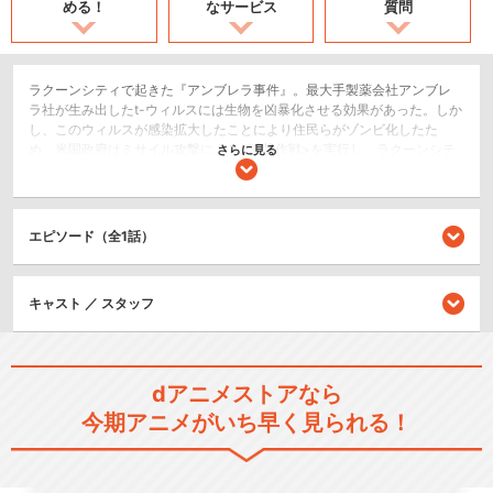
める！
なサービス
質問
ラクーンシティで起きた『アンブレラ事件』。最大手製薬会社アンブレ
ラ社が生み出したt-ウィルスには生物を凶暴化させる効果があった。しか
し、このウィルスが感染拡大したことにより住民らがゾンビ化したた
め、米国政府はミサイル攻撃による<滅菌作戦>を実行し、ラクーンシテ
さらに見る
ィは消滅することになった。
エピソード（全1話）
忌まわしい事件から７年。惨劇は再びアメリカ中西部工場都市の空港で
起ころうとしていた。バイオテロや薬害被害者救済を行うべく、ＮＧＯ
に所属していたクレア・レッドフィールドは空港利用客の中にゾンビを
キャスト ／ スタッフ
発見。警備員が噛まれたことを発端に続々と一般客や空港職員が感染し
ていき空港内は大パニックとなる。時同じくして、空でも旅客機内でウ
ィルス感染者が出たことで緊急着陸するべく空港へ向かったが、パニッ
クになっているロビーへ激突してしまう。さらに機内から降りてきた乗
組員や乗客らは皆ゾンビ化していた。一方、合衆国大統領は直轄のエー
dアニメストアなら
ジェント、レオン・Ｓ・ケネディに任務を受け、事態鎮圧の特別指揮官
今期アニメがいち早く見られる！
として空港へ向かわせるが・・・
アクション/バトル
ホラー/サスペンス/推理