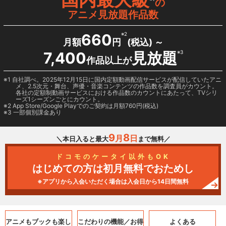
の
アニメ見放題作品数
660
※2
月額
円
(税込) ～
7,400
見放題
※3
作品以上が
1 自社調べ。2025年12月15日に国内定額動画配信サービスが配信していたアニ
メ、2.5次元・舞台、声優・音楽コンテンツの作品数を調査員がカウント。
各社の定額制動画サービスにおける作品数のカウントにあたって、TVシリ
ーズ1シーズンごとにカウント。
2
App Store/Google Play
でのご契約は月額760円(税込)
3 一部個別課金あり
9
8
月
日
＼本日入ると最大
まで無料／
ドコモのケータイ以外もOK
はじめての方は初月無料でおためし
※アプリから入会いただく場合は入会日から14日間無料
アニメもブックも
楽し
こだわりの機能／
お得
よくある