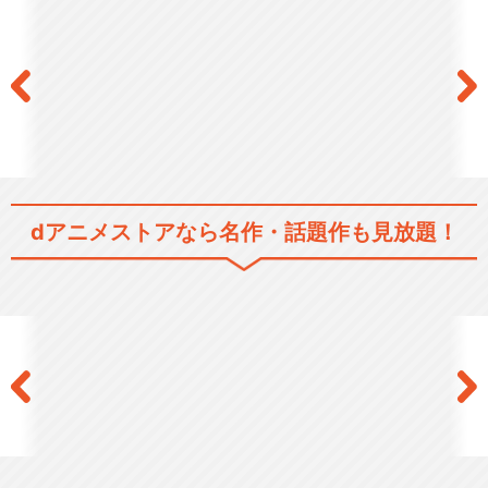
シリーズ／関連のアニメ作品
バイオハザード ダムネーショ
ン
dアニメストアなら
名作・話題作も見放題！
バイオハザード：ヴェンデッ
タ
バイオハザード：デスアイラ
ンド