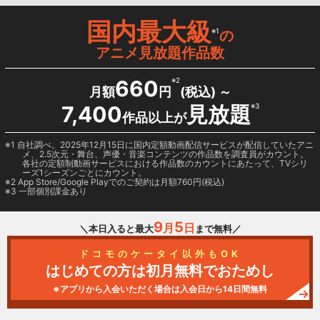
国内最大級
※1
の
アニメ見放題作品数
660
※2
月額
円
(税込) ～
7,400
見放題
※3
作品以上が
1 自社調べ。2025年12月15日に国内定額動画配信サービスが配信していたアニ
メ、2.5次元・舞台、声優・音楽コンテンツの作品数を調査員がカウント。
各社の定額制動画サービスにおける作品数のカウントにあたって、TVシリ
ーズ1シーズンごとにカウント。
2
App Store/Google Play
でのご契約は月額760円(税込)
3 一部個別課金あり
9
5
月
日
＼本日入ると最大
まで無料／
ドコモのケータイ以外もOK
はじめての方は初月無料でおためし
※アプリから入会いただく場合は入会日から14日間無料