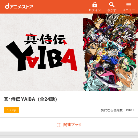
ログイン
さがす
メニュー
真･侍伝 YAIBA
（全24話）
気になる登録数：
19617
1080p
関連ブック