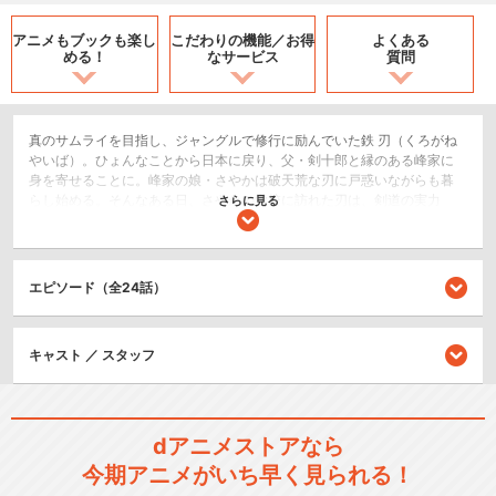
アニメもブックも
楽し
こだわりの機能／
お得
よくある
める！
なサービス
質問
真のサムライを目指し、ジャングルで修行に励んでいた鉄 刃（くろがね
やいば）。ひょんなことから日本に戻り、父・剣十郎と縁のある峰家に
身を寄せることに。峰家の娘・さやかは破天荒な刃に戸惑いながらも暮
らし始める。そんなある日、さやかの学校に訪れた刃は、剣道の実力
さらに見る
者・鬼丸 猛（おにまる たけし）と運命的な出会いを果たす。その後、刃
と鬼丸は衝突を繰り返し、強さを求めた2人に呼応するかのように古の力
が目覚める。「雷神剣」と「風神剣」―古来より天地を揺るがしてきた
魔剣が今再び目覚め、真の物語が幕を開ける―
エピソード（全24話）
SF/ファンタジー
アクション/バトル
キャスト ／ スタッフ
シリーズ／関連のアニメ作品
dアニメストアなら
剣勇伝説YAIBA
今期アニメがいち早く見られる！