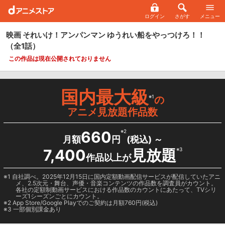
ログイン
さがす
メニュー
映画 それいけ！アンパンマン ゆうれい船をやっつけろ！！
（全1話）
この作品は現在公開されておりません
国内最大級
※1
の
アニメ見放題作品数
660
※2
月額
円
(税込) ～
7,400
見放題
※3
作品以上が
1 自社調べ。2025年12月15日に国内定額動画配信サービスが配信していたアニ
メ、2.5次元・舞台、声優・音楽コンテンツの作品数を調査員がカウント。
各社の定額制動画サービスにおける作品数のカウントにあたって、TVシリ
ーズ1シーズンごとにカウント。
2
App Store/Google Play
でのご契約は月額760円(税込)
3 一部個別課金あり