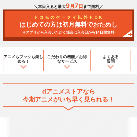
9
7
月
日
＼本日入ると最大
まで無料／
ドコモのケータイ以外もOK
はじめての方は初月無料でおためし
※アプリから入会いただく場合は入会日から14日間無料
アニメもブックも
楽し
こだわりの機能／
お得
よくある
める！
なサービス
質問
dアニメストアなら
今期アニメがいち早く見られる！