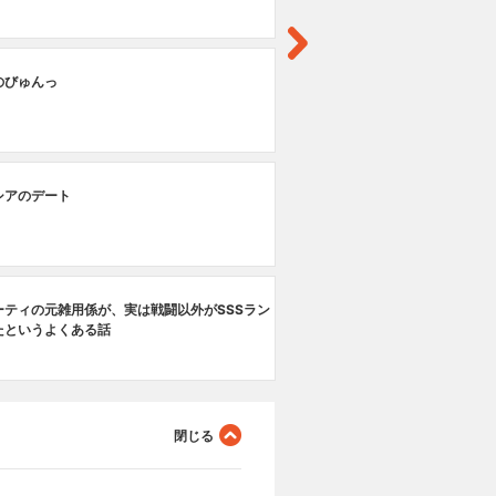
のびゅんっ
シアのデート
ーティの元雑用係が、実は戦闘以外がSSSラン
たというよくある話