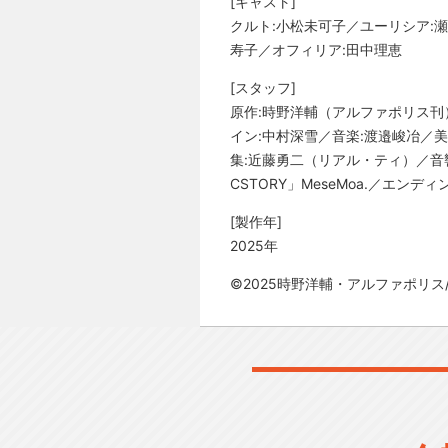
[キャスト]
クルト:小松未可子／ユーリシア:
寿子／オフィリア:田中理恵
[スタッフ]
原作:時野洋輔（アルファポリス刊
イン:中村深雪／音楽:渡邉峻冶／美
集:近藤勇二（リアル・ティ）／音
CSTORY」MeseMoa.／エンディ
[製作年]
2025年
©2025時野洋輔・アルファポリ