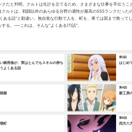
ンクだと判明。クルトは生計を立てるため、さまざまな仕事を手伝うこ
はクルトは、戦闘以外のあらゆる分野の適性が最高のSSSランクだった
よくある話”と勘違い。無自覚な行動で人を、町を、果ては国まで救って
る。──これは、そんな“よくある(?)話”。
第2話
い雑用係が、実はとんでもスキルの持ち
はじめ
うよくある話
第4話
採掘
新工房
第6話
境町
四方八