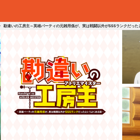
勘違いの工房主～英雄パーティの元雑用係が、実は戦闘以外がSSSランクだった