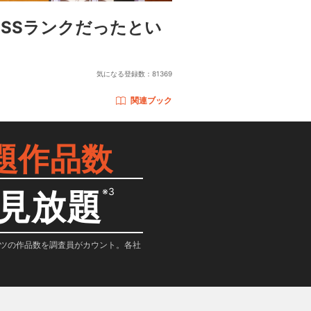
SSランクだったとい
気になる登録数：
81369
関連ブック
題作品数
※3
見放題
テンツの作品数を調査員がカウント。各社