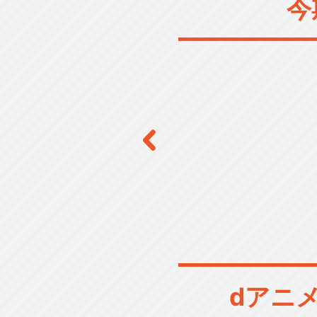
今
dアニ