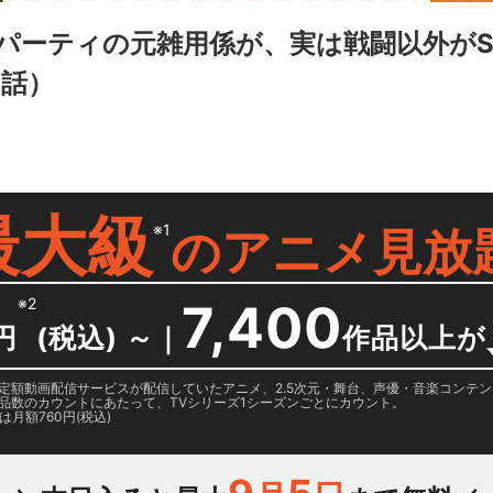
パーティの元雑用係が、実は戦闘以外がS
3話）
最大級
※1
の
アニメ見放
※2
7,400
円
(税込) ～
｜
作品以上が
日に国内定額動画配信サービスが配信していたアニメ、2.5次元・舞台、声優・音楽コン
品数のカウントにあたって、TVシリーズ1シーズンごとにカウント。
月額760円(税込)