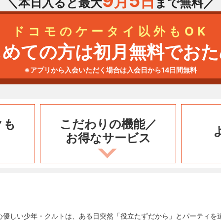
9
5
月
日
＼本日入ると最大
まで無料／
ドコモのケータイ以外もOK
じめての方は初月無料でおた
※アプリから入会いただく場合は入会日から14日間無料
クも
こだわりの機能／
お得なサービス
心優しい少年・クルトは、ある日突然「役立たずだから」とパーティを