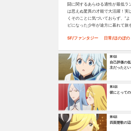
闘に関するあらゆる適性が最低ラ
は思えぬ驚異の才能で大活躍！実
くそのことに気づいておらず、“
ビになった少年が途方に暮れて旅をす
SF/ファンタジー
日常/ほのぼの
第1話
自己評価の低
主だったとい
第3話
彼にとっての
第5話
四面楚歌の辺