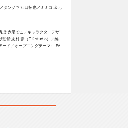
／ダンゾウ:江口拓也／ミミコ:金元
構成:赤尾でこ／キャラクターデザ
:志村 豪（T２studio）／編
アード／オープニングテーマ:「FA