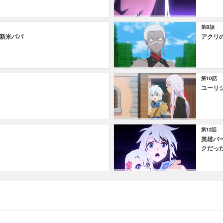
第8話
新米パパ
アクリ
第10話
ユーリ
第12話
英雄パ
クだっ