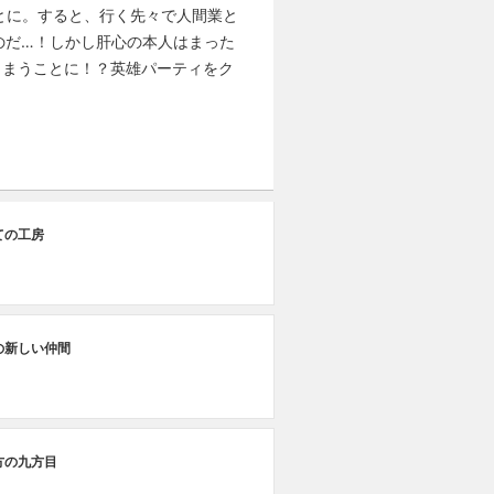
とに。すると、行く先々で人間業と
のだ…！しかし肝心の本人はまった
しまうことに！？英雄パーティをク
特
ての工房
「
の新しい仲間
方の九方目