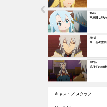
第7話
不思議な卵の
第9話
リーゼの告白
第11話
辺境伯の秘密
キャスト ／ スタッフ