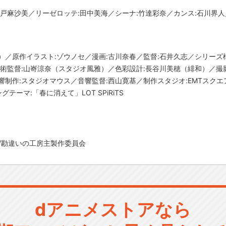
瀬戸麻沙美／リーゼロッテ:田中美海／シーナ:竹達彩奈／カンス:石川界人
）／原作イラスト:ゾウノセ／漫画:古川奈春／監督:石井久志／シリーズ
術監督:山㟢涼奈（スタジオ風雅）／色彩設計:長谷川美穂（緋和）／撮影監督
響制作:スタジオマウス／音響監督:西山寛基／制作スタジオ:EMTスクエ
ングテーマ:「春に消えて」LOT SPiRiTS
ス/勘違いの工房主製作委員会
dアニメストアなら