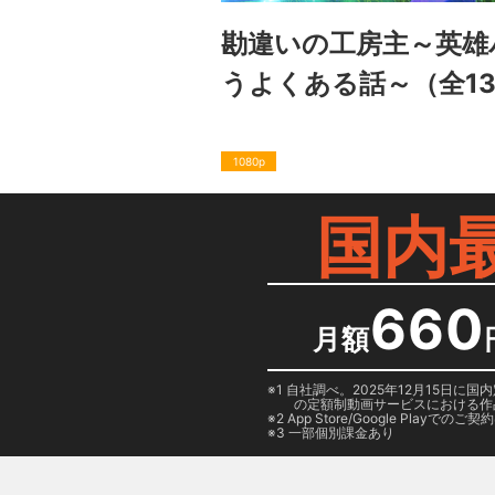
勘違いの工房主～英雄
うよくある話～
（全1
1080p
国内
660
月額
1 自社調べ。2025年12月15
の定額制動画サービスにおける作
2
App Store/Google Play
でのご契約は
3 一部個別課金あり