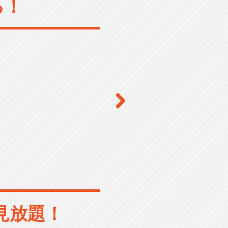
る！
見放題！