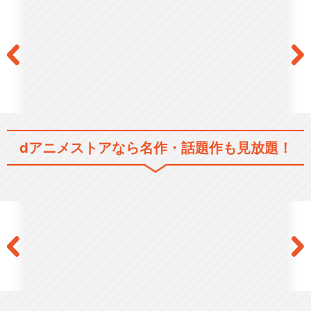
華Doll* THE STAGE -Anoth…
閉じる
dアニメストアなら
名作・話題作も見放題！