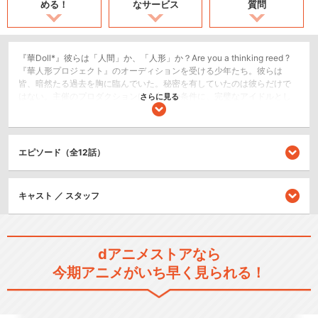
める！
なサービス
質問
『華Doll*』彼らは「人間」か、「人形」か？Are you a thinking reed ?
『華人形プロジェクト』のオーディションを受ける少年たち。彼らは
皆、暗然たる過去を胸に臨んでいた。秘密を有していたのは彼らだけで
はない。主催のプロダクションは、合格の条件に、完璧なアイドルとし
さらに見る
て「開花」を促すべく人生と引き換えに特殊な「種」を体内に埋め込む
手術を受ける契約にサインを求める。拒否する者などいない。何を代償
にしようと、必ず『夢』を叶えてみせる――果たして、彼らの覚悟は華
を咲かせるのか。
エピソード（全12話）
SF/ファンタジー
キャスト ／ スタッフ
シリーズ／関連のアニメ作品
華Doll* THE STAGE -Anoth…
dアニメストアなら
今期アニメがいち早く見られる！