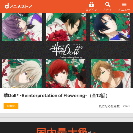
ログイン
さがす
メニュー
華Doll* -Reinterpretation of Flowering-
（全12話）
気になる登録数：
7140
1080p
国内最大級
※1