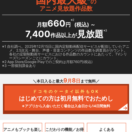
の
アニメ見放題作品数
660
※2
月額
円
(税込) ～
7,400
見放題
※3
作品以上が
1 自社調べ。2025年12月15日に国内定額動画配信サービスが配信していたアニ
メ、2.5次元・舞台、声優・音楽コンテンツの作品数を調査員がカウント。
各社の定額制動画サービスにおける作品数のカウントにあたって、TVシリ
ーズ1シーズンごとにカウント。
2
App Store/Google Play
でのご契約は月額760円(税込)
3 一部個別課金あり
9
8
月
日
＼本日入ると最大
まで無料／
ドコモのケータイ以外もOK
はじめての方は初月無料でおためし
※アプリから入会いただく場合は入会日から14日間無料
アニメもブックも
楽し
こだわりの機能／
お得
よくある