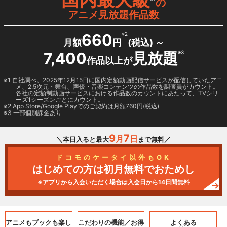
の
アニメ見放題作品数
660
※2
月額
円
(税込) ～
7,400
見放題
※3
作品以上が
1 自社調べ。2025年12月15日に国内定額動画配信サービスが配信していたアニ
メ、2.5次元・舞台、声優・音楽コンテンツの作品数を調査員がカウント。
各社の定額制動画サービスにおける作品数のカウントにあたって、TVシリ
ーズ1シーズンごとにカウント。
2
App Store/Google Play
でのご契約は月額760円(税込)
3 一部個別課金あり
9
7
月
日
＼本日入ると最大
まで無料／
ドコモのケータイ以外もOK
はじめての方は初月無料でおためし
※アプリから入会いただく場合は入会日から14日間無料
アニメもブックも
楽し
こだわりの機能／
お得
よくある