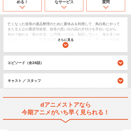
める！
なサービス
質問
亡くなった祖母の遺品整理のために夏休みを利用して、鳥白島にやって
きた主人公の鷹原羽依里。祖母の思い出の品の片付けを手伝いながら、
初めて触れる「島の生活」に戸惑いつつも、順応していく。海を見つめ
る少女と出会った。不思議な蝶を探す少女と出会った。思い出と海賊船
さらに見る
を探す少女と出会った。静かな灯台で暮らす少女と出会った。島で新し
い仲間が出来た――この夏休みが終わらなければいいのにと、そう思っ
た。
エピソード（全26話）
日常/ほのぼの
閉じる
キャスト ／ スタッフ
dアニメストアなら
今期アニメがいち早く見られる！