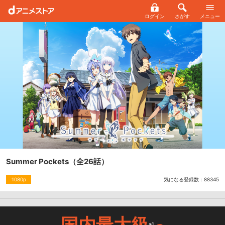
ログイン
さがす
メニュー
Summer Pockets
（全26話）
気になる登録数：
88345
1080p
国内最大級
※1