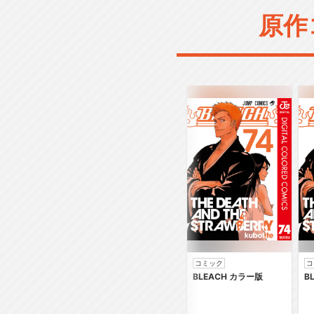
原作
コミック
コ
BLEACH カラー版
B