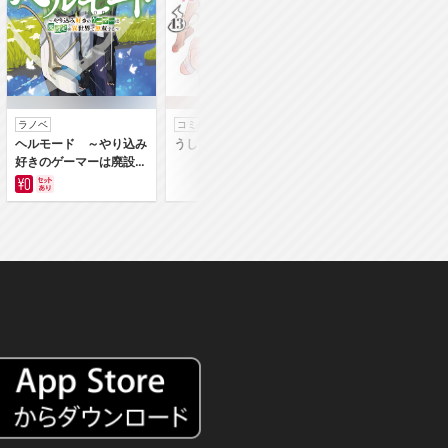
ラノベ
コミック
コミック
ヘルモード ～やり込み
うしろの正面カムイさん
うちの弟どもがすみ
好きのゲーマーは廃設定
ん
の異世界で無双する～