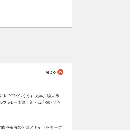
弦 (レツマゲン):小西克幸／睦天命
ルファ):三木眞一郎／葬心嬌 (ソウ
靂國際多媒體股份有限公司／キャラクターデ