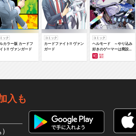
ミック
コミック
コミック
ルカラー版 カードフ
カードファイト‼ ヴァン
ヘルモード ～やり込み
イト‼ ヴァンガード
ガード
好きのゲーマーは廃設定
の異世界で無双する～は
じまりの召喚士
加入も
込）