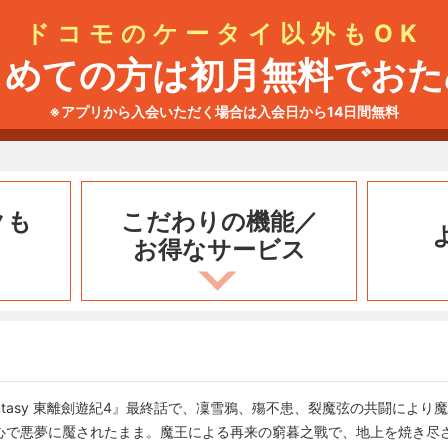
ドコモのケータイ以外もOK
じめての方は初月無料でおた
※アプリから入会いただく場合は入会日から14日間無料
クも
こだわりの機能／
お得なサービス
lt Fantasy 東離劍遊紀4』最終話で、凜雪鴉、殤不患、裂魔弦の共闘に
心で悪夢に魘されたまま。魔王による再来の窮暮之戰で、地上を焼き尽