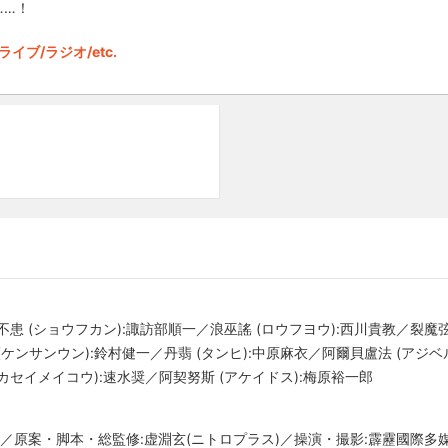
……！
ライブ/ラジオ/etc.
不患 (ショウフカン):諏訪部順一／浪巫謠 (ロウフヨウ):西川貴教／裂魔
(ケンサンウン):鈴村健一／丹翡 (タンヒ):中原麻衣／阿爾貝盧法 (アジベ
カセイメイコウ):速水奨／阿契努斯 (アケイドス):梅原裕一郎
asy Project／原案・脚本・総監修:虚淵玄(ニトロプラス)／操演・撮影:霹