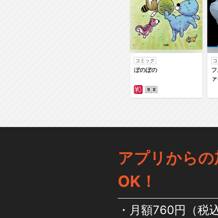
コミック
コ
ぼのぼの
フ
ァ
アプリからの
OK！
月額760円（税