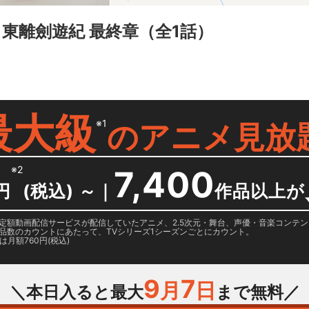
asy 東離劍遊紀 最終章
（全1話）
最大級
※1
の
アニメ見放
※2
7,400
円
(税込) ～
｜
作品以上が
日に国内定額動画配信サービスが配信していたアニメ、2.5次元・舞台、声優・音楽コン
品数のカウントにあたって、TVシリーズ1シーズンごとにカウント。
月額760円(税込)
9
7
月
日
＼本日入ると最大
まで無料／