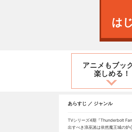
は
アニメもブッ
楽しめる！
あらすじ ／ ジャンル
TVシリーズ4期『Thunderbo
出すべき浪巫謠は依然魔王城の炉