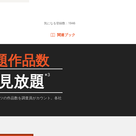
気になる登録数：
1946
関連ブック
題作品数
※3
見放題
テンツの作品数を調査員がカウント。各社