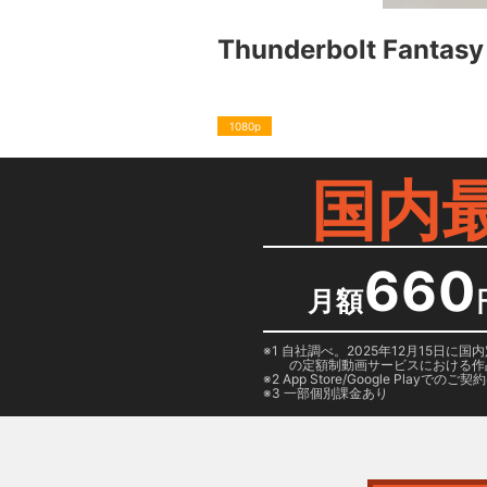
Thunderbolt Fant
1080p
国内
660
月額
1 自社調べ。2025年12月15
の定額制動画サービスにおける作
2
App Store/Google Play
でのご契約は
3 一部個別課金あり