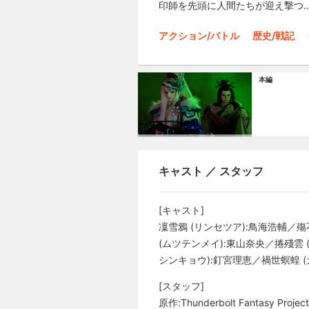
印師を先頭に人間たちが迎え撃つ
アクション/バトル
歴史/戦記
本編
キャスト ／ スタッフ
[キャスト]
凜雪鴉 (リンセツア):鳥海浩輔／殤
(ムツテンメイ):東山奈央／捲殘雲 
シンキョウ):釘宮理恵／禍世螟蝗 (
[スタッフ]
原作:Thunderbolt Fant