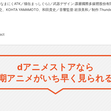
／なまにくATK／猫缶まっしぐら)／武器デザイン:霹靂國際多媒體股份有
TA YAMAMOTO、和田貴史／音響監督:岩浪美和／制作:Thunderbolt F
ect
dアニメストアなら
期アニメがいち早く見られ